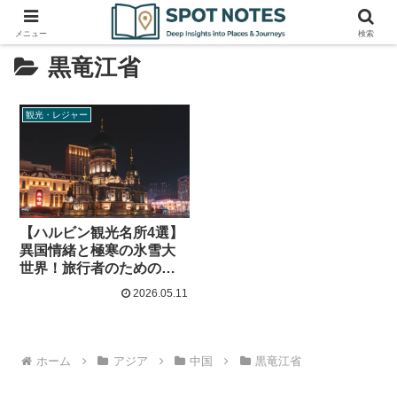
メニュー
検索
黒竜江省
観光・レジャー
【ハルビン観光名所4選】
異国情緒と極寒の氷雪大
世界！旅行者のためのリ
アル歩き方
2026.05.11
ホーム
アジア
中国
黒竜江省