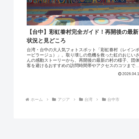
【台中】彩虹眷村完全ガイド！再開後の最新
状況と見どころ
台湾・台中の大人気フォトスポット「彩虹眷村（レイン
ービラージュ）」。取り壊しの危機を救った虹のおじい
んの感動ストーリーから、再開後の最新の村の様子、団
客を避けるおすすめの訪問時間帯やアクセスのコツまで
旅行者に役立つリアルな情報を徹底解説します。
2026.04.
ホーム
アジア
台湾
台中市