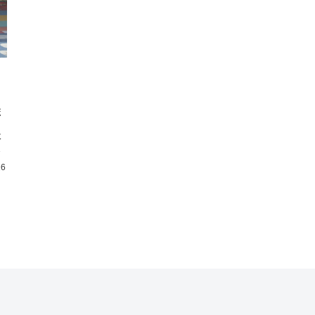
ボ
さ
体
、
16