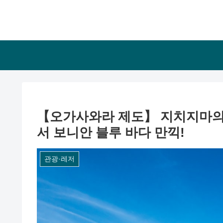
【오가사와라 제도】 지치지마의 
서 보니안 블루 바다 만끽!
관광·레저