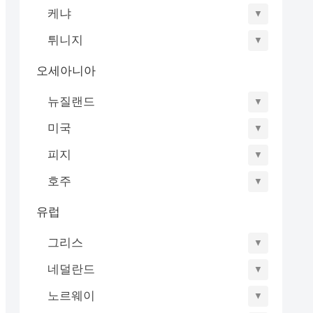
케냐
▼
튀니지
▼
오세아니아
뉴질랜드
▼
미국
▼
피지
▼
호주
▼
유럽
그리스
▼
네덜란드
▼
노르웨이
▼