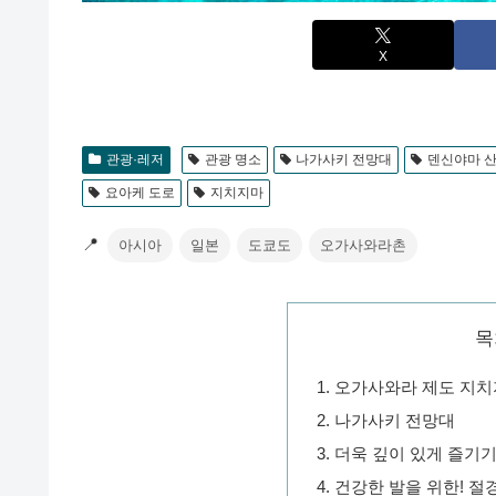
X
관광·레저
관광 명소
나가사키 전망대
덴신야마 
요아케 도로
지치지마
📍
아시아
일본
도쿄도
오가사와라촌
목
오가사와라 제도 지치
나가사키 전망대
더욱 깊이 있게 즐기기
건강한 발을 위한! 절