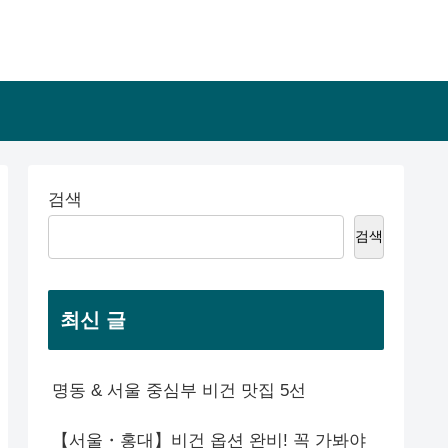
검색
검색
최신 글
명동 & 서울 중심부 비건 맛집 5선
【서울・홍대】비건 옵션 완비! 꼭 가봐야