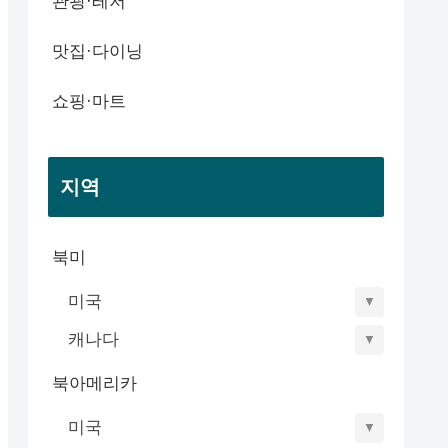
관광·레저
맛집·다이닝
쇼핑·마트
지역
북미
미국
▼
캐나다
▼
북아메리카
미국
▼