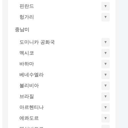
핀란드
▼
헝가리
▼
중남미
도미니카 공화국
▼
멕시코
▼
바하마
▼
베네수엘라
▼
볼리비아
▼
브라질
▼
아르헨티나
▼
에콰도르
▼