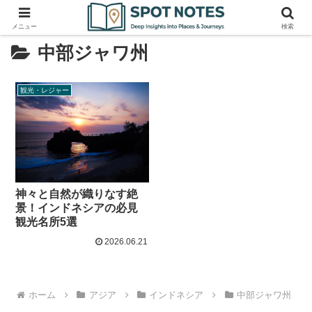
メニュー
検索
中部ジャワ州
観光・レジャー
神々と自然が織りなす絶
景！インドネシアの必見
観光名所5選
2026.06.21
ホーム
アジア
インドネシア
中部ジャワ州