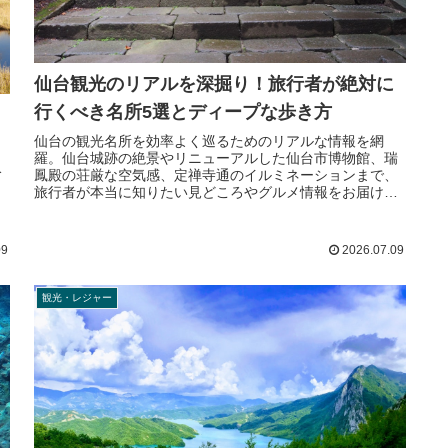
仙台観光のリアルを深掘り！旅行者が絶対に
行くべき名所5選とディープな歩き方
仙台の観光名所を効率よく巡るためのリアルな情報を網
羅。仙台城跡の絶景やリニューアルした仙台市博物館、瑞
公
鳳殿の荘厳な空気感、定禅寺通のイルミネーションまで、
ッ
旅行者が本当に知りたい見どころやグルメ情報をお届けし
、
ます。
09
2026.07.09
観光・レジャー