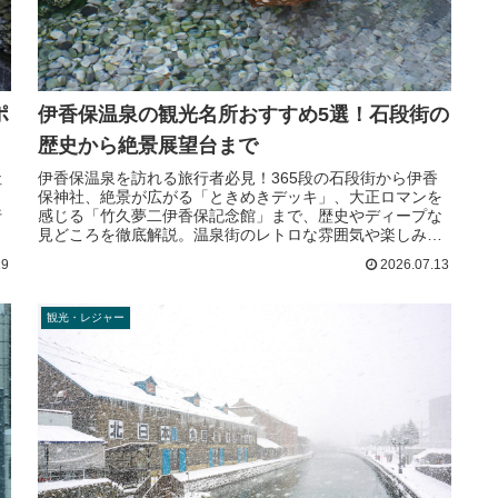
ポ
伊香保温泉の観光名所おすすめ5選！石段街の
歴史から絶景展望台まで
社
伊香保温泉を訪れる旅行者必見！365段の石段街から伊香
保神社、絶景が広がる「ときめきデッキ」、大正ロマンを
行
感じる「竹久夢二伊香保記念館」まで、歴史やディープな
見どころを徹底解説。温泉街のレトロな雰囲気や楽しみ方
も交えてご紹介します。
19
2026.07.13
観光・レジャー