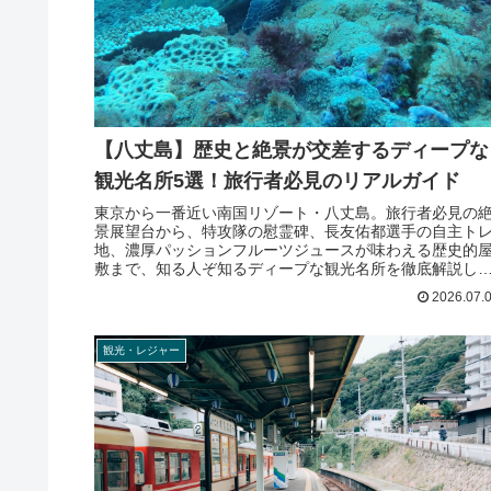
【八丈島】歴史と絶景が交差するディープな
観光名所5選！旅行者必見のリアルガイド
東京から一番近い南国リゾート・八丈島。旅行者必見の
景展望台から、特攻隊の慰霊碑、長友佑都選手の自主ト
地、濃厚パッションフルーツジュースが味わえる歴史的
敷まで、知る人ぞ知るディープな観光名所を徹底解説し
す。
2026.07.
観光・レジャー