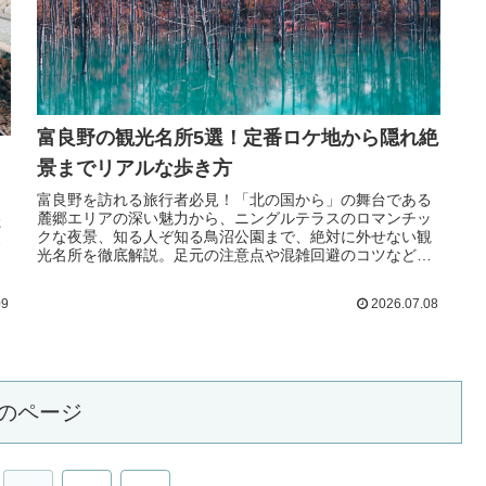
富良野の観光名所5選！定番ロケ地から隠れ絶
景までリアルな歩き方
富良野を訪れる旅行者必見！「北の国から」の舞台である
麓郷エリアの深い魅力から、ニングルテラスのロマンチッ
た
クな夜景、知る人ぞ知る鳥沼公園まで、絶対に外せない観
ス
光名所を徹底解説。足元の注意点や混雑回避のコツなど、
り
現地で役立つリアルな情報をお届けします。
09
2026.07.08
のページ