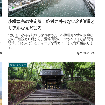
小樽観光の決定版！絶対に外せない名所5選と
リアルな見どころ
北海道・小樽を訪れる旅行者必見！小樽運河や青の洞窟な
ィ
どの王道観光名所から、混雑回避のコツやベストな訪問時
本
間帯、知る人ぞ知るディープな裏ガイドまで徹底解説しま
旅
す。
10
2026.07.09
観光・レジャー