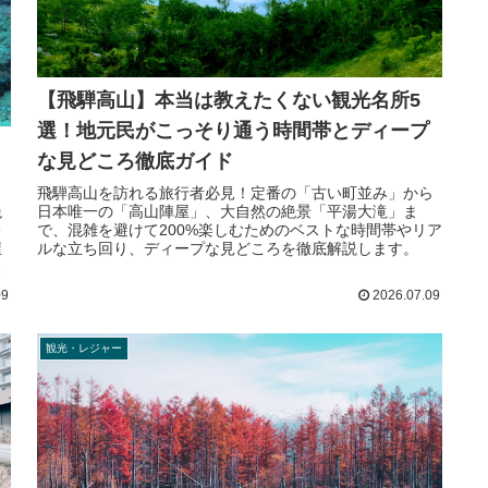
【飛騨高山】本当は教えたくない観光名所5
選！地元民がこっそり通う時間帯とディープ
な見どころ徹底ガイド
飛騨高山を訪れる旅行者必見！定番の「古い町並み」から
絶
日本唯一の「高山陣屋」、大自然の絶景「平湯大滝」ま
レ
で、混雑を避けて200%楽しむためのベストな時間帯やリア
屋
ルな立ち回り、ディープな見どころを徹底解説します。
ま
09
2026.07.09
観光・レジャー