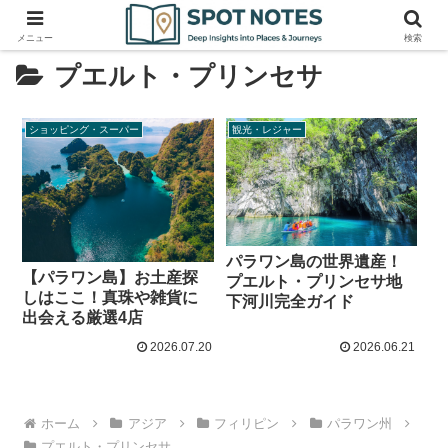
メニュー
検索
プエルト・プリンセサ
ショッピング・スーパー
観光・レジャー
パラワン島の世界遺産！
【パラワン島】お土産探
プエルト・プリンセサ地
しはここ！真珠や雑貨に
下河川完全ガイド
出会える厳選4店
2026.07.20
2026.06.21
ホーム
アジア
フィリピン
パラワン州
プエルト・プリンセサ