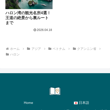
ハロン湾の観光名所4選！
王道の絶景から裏ルート
まで
2026.04.18
ホーム
アジア
ベトナム
クアンニン省
ハロン
Home
日本語