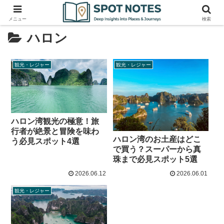
メニュー
検索
ハロン
観光・レジャー
観光・レジャー
ハロン湾観光の極意！旅
行者が絶景と冒険を味わ
ハロン湾のお土産はどこ
う必見スポット4選
で買う？スーパーから真
珠まで必見スポット5選
2026.06.12
2026.06.01
観光・レジャー