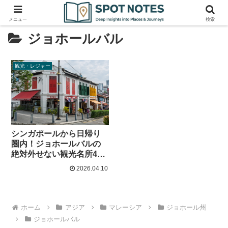
メニュー
検索
ジョホールバル
観光・レジャー
シンガポールから日帰り
圏内！ジョホールバルの
絶対外せない観光名所4選
と現地のリアルな楽しみ
2026.04.10
方
ホーム
アジア
マレーシア
ジョホール州
ジョホールバル