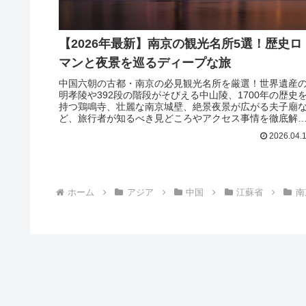
【2026年最新】南京の観光名所5選！歴史ロ
マンと夜景を巡るディープな旅
中国六朝の古都・南京の必見観光名所を厳選！世界遺産
明孝陵や392段の階段がそびえる中山陵、1700年の歴史
持つ鶏鳴寺、壮麗な南京城壁、絶景夜景が広がる夫子廟
ど、旅行者が知るべき見どころやアクセス事情を徹底解
します。
2026.04.
ホーム
アジア
中国
江蘇省
南