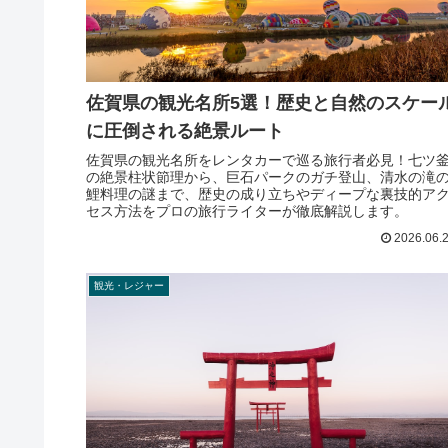
佐賀県の観光名所5選！歴史と自然のスケー
に圧倒される絶景ルート
佐賀県の観光名所をレンタカーで巡る旅行者必見！七ツ
の絶景柱状節理から、巨石パークのガチ登山、清水の滝
鯉料理の謎まで、歴史の成り立ちやディープな裏技的ア
セス方法をプロの旅行ライターが徹底解説します。
2026.06.
観光・レジャー