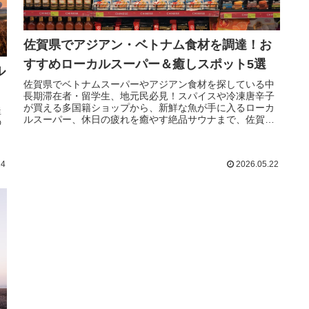
佐賀県でアジアン・ベトナム食材を調達！お
すすめローカルスーパー＆癒しスポット5選
ル
佐賀県でベトナムスーパーやアジアン食材を探している中
長期滞在者・留学生、地元民必見！スパイスや冷凍唐辛子
が買える多国籍ショップから、新鮮な魚が手に入るローカ
釜
ルスーパー、休日の疲れを癒やす絶品サウナまで、佐賀の
の
ディープな生活情報をお届けします。
ク
24
2026.05.22