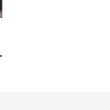
ガ
珍
ル
08