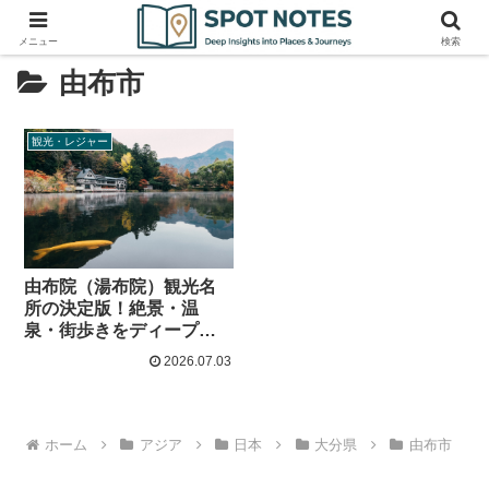
メニュー
検索
由布市
観光・レジャー
由布院（湯布院）観光名
所の決定版！絶景・温
泉・街歩きをディープに
楽しむ完全ガイド
2026.07.03
ホーム
アジア
日本
大分県
由布市