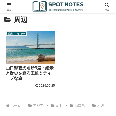
メニュー
検索
周辺
観光・レジャー
山口県観光名所5選：絶景
と歴史を巡る王道＆ディ
ープな旅
2026.06.25
ホーム
アジア
日本
山口県
周辺