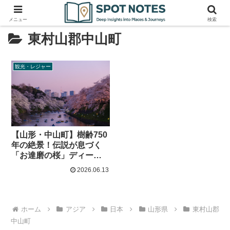
メニュー
検索
東村山郡中山町
観光・レジャー
【山形・中山町】樹齢750
年の絶景！伝説が息づく
「お達磨の桜」ディープ
観光ガイド
2026.06.13
ホーム
アジア
日本
山形県
東村山郡
中山町