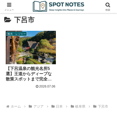
メニュー
検索
下呂市
観光・レジャー
【下呂温泉の観光名所5
選】王道からディープな
散策スポットまで完全ガ
イド
2026.07.06
ホーム
アジア
日本
岐阜県
下呂市