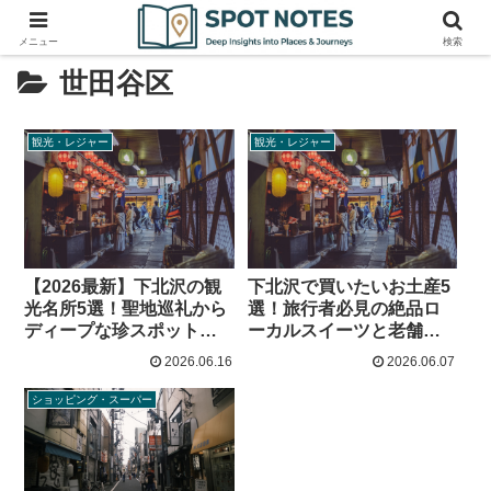
メニュー
検索
世田谷区
観光・レジャー
観光・レジャー
【2026最新】下北沢の観
下北沢で買いたいお土産5
光名所5選！聖地巡礼から
選！旅行者必見の絶品ロ
ディープな珍スポットま
ーカルスイーツと老舗の
で
味
2026.06.16
2026.06.07
ショッピング・スーパー