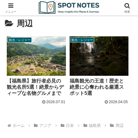
メニュー
検索
周辺
観光・レジャー
観光・レジャー
【福島県】旅行者必見の
福島観光の王道！歴史と
観光名所5選！絶景からデ
絶景に心奪われる厳選ス
ィープな名物グルメまで
ポット5選
2026.07.01
2026.04.05
ホーム
アジア
日本
福島県
周辺