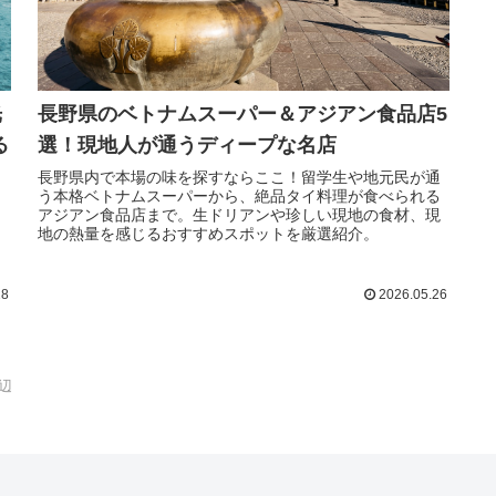
光
長野県のベトナムスーパー＆アジアン食品店5
る
選！現地人が通うディープな名店
長野県内で本場の味を探すならここ！留学生や地元民が通
う本格ベトナムスーパーから、絶品タイ料理が食べられる
ィ
アジアン食品店まで。生ドリアンや珍しい現地の食材、現
白
地の熱量を感じるおすすめスポットを厳選紹介。
メ
28
2026.05.26
辺