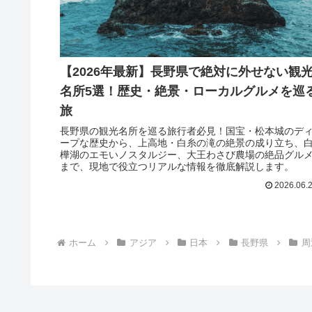
【2026年最新】長野県で絶対に外せない観
名所5選！歴史・絶景・ローカルグルメを巡
旅
長野県の観光名所を巡る旅行者必見！国宝・松本城のデ
ープな歴史から、上高地・白糸の滝の絶景の成り立ち、
樺湖のエモいノスタルジー、大王わさび農場の絶品グル
まで、現地で役立つリアルな情報を徹底解説します。
2026.06.
ホーム
アジア
日本
長野県
周