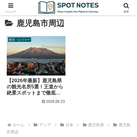
メニュー
検索
鹿児島市周辺
観光・レジャー
【2026年最新】鹿児島県
の観光名所5選！王道から
絶景スポットまで徹底解
説
2026.06.23
ホーム
アジア
日本
鹿児島県
鹿児島
市周辺