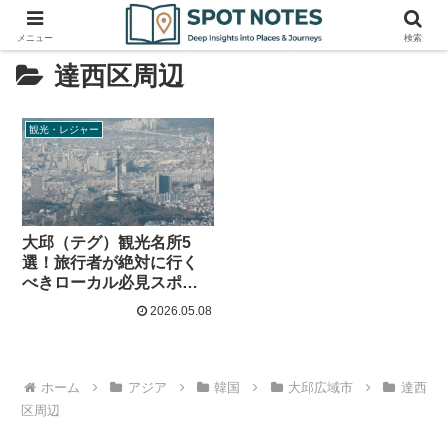
メニュー
検索
達西区周辺
観光・レジャー
大邱（テグ）観光名所5
選！旅行者が絶対に行く
べきローカル必見スポッ
ト
2026.05.08
ホーム
アジア
韓国
大邱広域市
達西
区周辺