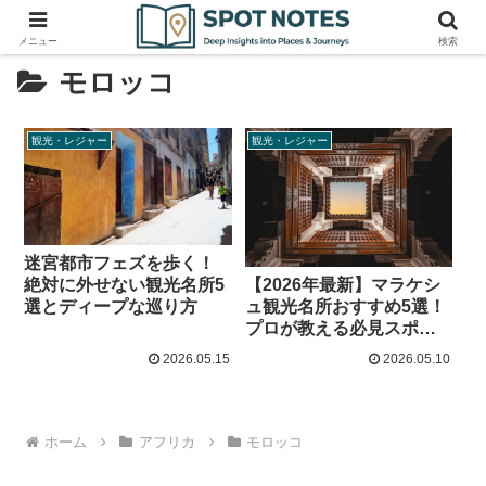
メニュー
検索
モロッコ
観光・レジャー
観光・レジャー
迷宮都市フェズを歩く！
絶対に外せない観光名所5
【2026年最新】マラケシ
選とディープな巡り方
ュ観光名所おすすめ5選！
プロが教える必見スポッ
トと歩き方
2026.05.15
2026.05.10
ホーム
アフリカ
モロッコ