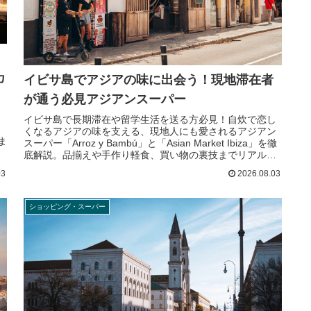
カ
イビサ島でアジアの味に出会う！現地滞在者
が通う必見アジアンスーパー
イビサ島で長期滞在や留学生活を送る方必見！自炊で恋し
ス
くなるアジアの味を支える、現地人にも愛されるアジアン
ま
スーパー「Arroz y Bambú」と「Asian Market Ibiza」を徹
底解説。品揃えや手作り軽食、買い物の裏技までリアルな
情報をお届けします。
03
2026.08.03
ショッピング・スーパー