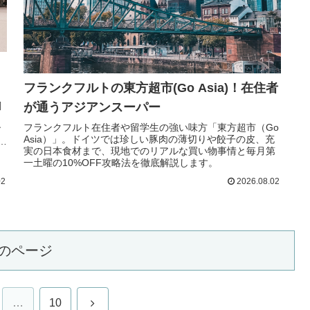
フランクフルトの東方超市(Go Asia)！在住者
が通うアジアンスーパー
調
ト
フランクフルト在住者や留学生の強い味方「東方超市（Go
す
Asia）」。ドイツでは珍しい豚肉の薄切りや餃子の皮、充
物
実の日本食材まで、現地でのリアルな買い物事情と毎月第
一土曜の10%OFF攻略法を徹底解説します。
02
2026.08.02
のページ
次
…
10