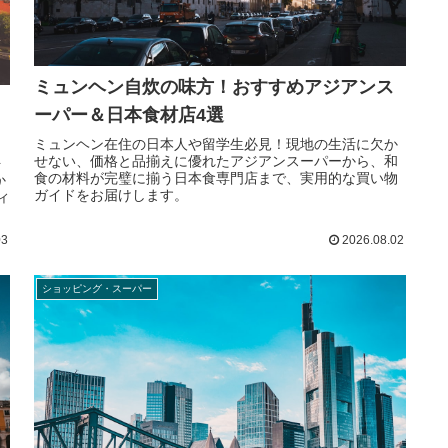
ミュンヘン自炊の味方！おすすめアジアンス
ーパー＆日本食材店4選
ミュンヘン在住の日本人や留学生必見！現地の生活に欠か
せない、価格と品揃えに優れたアジアンスーパーから、和
を
食の材料が完璧に揃う日本食専門店まで、実用的な買い物
か
ガイドをお届けします。
ィ
03
2026.08.02
ショッピング・スーパー