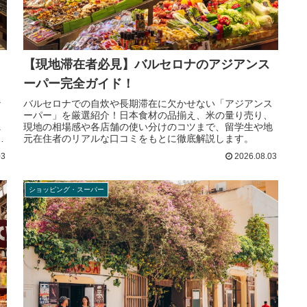
【現地滞在者必見】バルセロナのアジアンス
ーパー完全ガイド！
な
バルセロナでの自炊や長期滞在に欠かせない「アジアンス
ス
ーパー」を厳選紹介！日本食材の品揃え、米の量り売り、
ニ
現地の相場感や各店舗の使い分けのコツまで、留学生や地
リ
元在住者のリアルな口コミをもとに徹底解説します。
03
2026.08.03
ショッピング・スーパー