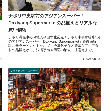
ナポリ中央駅前のアジアンスーパー！
Daxiyang Supermarketの品揃えとリアルな
買い物術
ナポリ滞在中の現地人や留学生必見！ナポリ中央駅徒歩1分
記
のアジアンスーパー「Daxiyang Supermarket」を徹底解
し
説。辛ラーメンやトッポギ、冷凍包子など豊富なアジア食
ご
材の品揃えから、決済事情や周辺の治安・注意点まで、自
で
炊生活に役立つリアルな買い物情報をお届けします。
底
04
2026.08.03
ショッピング・スーパー