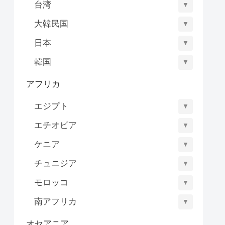
台湾
▼
大韓民国
▼
日本
▼
韓国
▼
アフリカ
エジプト
▼
エチオピア
▼
ケニア
▼
チュニジア
▼
モロッコ
▼
南アフリカ
▼
オセアニア