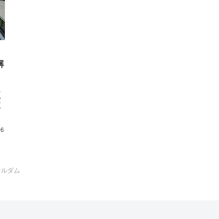
解
テ
家
予
ー
06
テルダム