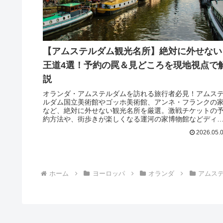
【アムステルダム観光名所】絶対に外せない
王道4選！予約の罠＆見どころを現地視点で
説
オランダ・アムステルダムを訪れる旅行者必見！アムス
ルダム国立美術館やゴッホ美術館、アンネ・フランクの
など、絶対に外せない観光名所を厳選。激戦チケットの
約方法や、街歩きが楽しくなる運河の家博物館などディ
プな情報をお届けします。
2026.05.
ホーム
ヨーロッパ
オランダ
アムス