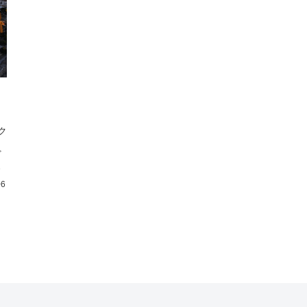
名
ク
ど
に
06