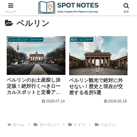
メニュー
検索
ベルリン
ショッピング・スーパー
観光・レジャー
ベルリンのお土産探し決
ベルリン観光で絶対に外
定版！絶対行くべきロー
せない！歴史と現在が交
カルスポットと定番アン
差する名所5選
ペルマン完全攻略
2026.07.14
2026.05.18
ホーム
ヨーロッパ
ドイツ
ベルリン