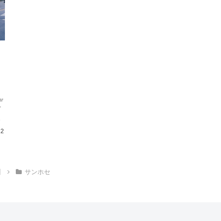
ト
デ
可
り
12
州
サンホセ