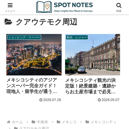
メニュー
検索
クアウテモク周辺
ショッピング・スーパー
観光・レジャー
メキシコシティのアジア
メキシコシティ観光の決
ンスーパー完全ガイド！
定版！絶景建築・遺跡か
現地人・留学生が通う名
らお土産市場まで必見名
店5選と買い物のコツ
所5選
2026.07.28
2026.05.07
ホーム
中南米
メキシコ
メキシコシティ
クアウテモク周辺