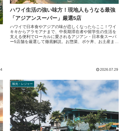
ハワイ生活の強い味方！現地人もうなる最強
「アジアンスーパー」厳選5店
ハワイで日本食やアジアの味が恋しくなったらここ！ワイ
キキからアラモアナまで、中長期滞在者や留学生の生活を
支える便利でローカルに愛されるアジアン・日本食スーパ
ー5店舗を厳選して徹底解説。お惣菜、ポケ丼、お土産まで
リアルな買い物術を紹介します。
メ
、
ウ
し
04
2026.07.29
観光・レジャー