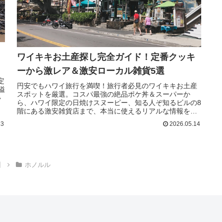
ワイキキお土産探し完全ガイド！定番クッキ
ーから激レア＆激安ローカル雑貨5選
定
円安でもハワイ旅行を満喫！旅行者必見のワイキキお土産
溢
スポットを厳選。コスパ最強の絶品ポケ丼＆スーパーか
い
ら、ハワイ限定の日焼けスヌーピー、知る人ぞ知るビルの8
階にある激安雑貨店まで、本当に使えるリアルな情報を深
掘りしてお届けします。
13
2026.05.14
州
ホノルル