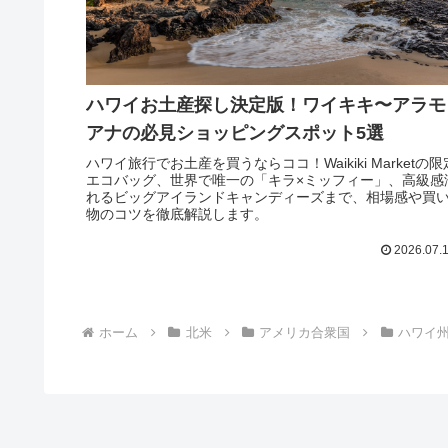
ハワイお土産探し決定版！ワイキキ〜アラモ
アナの必見ショッピングスポット5選
ハワイ旅行でお土産を買うならココ！Waikiki Marketの限
エコバッグ、世界で唯一の「キラ×ミッフィー」、高級感
れるビッグアイランドキャンディーズまで、相場感や買
物のコツを徹底解説します。
2026.07.
ホーム
北米
アメリカ合衆国
ハワイ