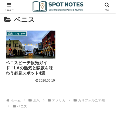
メニュー
検索
ベニス
観光・レジャー
ベニスビーチ観光ガイ
ド！LAの熱気と静寂を味
わう必見スポット4選
2026.06.10
ホーム
北米
アメリカ
カリフォルニア州
ベニス