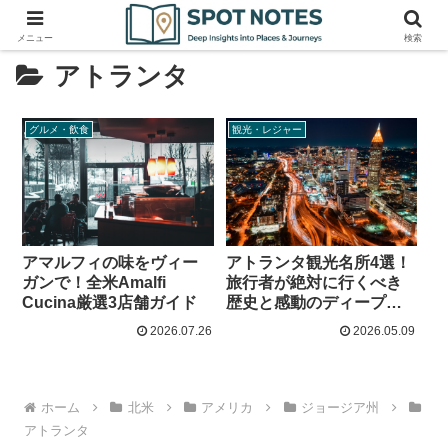
メニュー
検索
アトランタ
グルメ・飲食
観光・レジャー
アマルフィの味をヴィー
アトランタ観光名所4選！
ガンで！全米Amalfi
旅行者が絶対に行くべき
Cucina厳選3店舗ガイド
歴史と感動のディープス
ポット
2026.07.26
2026.05.09
ホーム
北米
アメリカ
ジョージア州
アトランタ