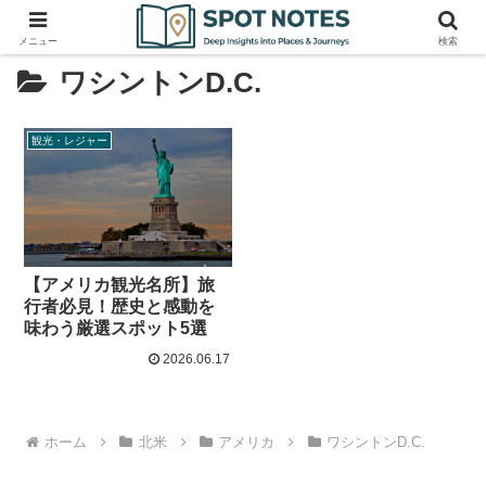
メニュー
検索
ワシントンD.C.
観光・レジャー
【アメリカ観光名所】旅
行者必見！歴史と感動を
味わう厳選スポット5選
2026.06.17
ホーム
北米
アメリカ
ワシントンD.C.