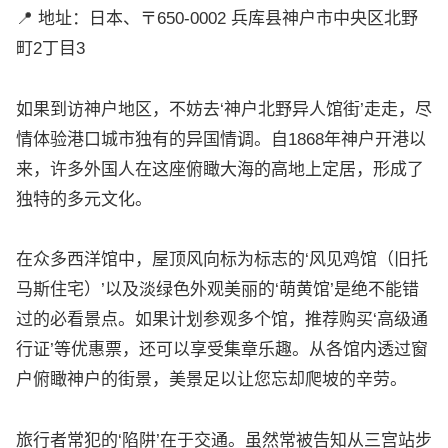
📍 地址：日本、〒650-0002 兵库县神户市中央区北野
町2丁目3
如果到访神户地区，不妨去‘神户北野异人馆街’走走，尽
情体验港口城市独有的异国情调。自1868年神户开港以
来，许多外国人在这座俯瞰大海的高地上定居，形成了
独特的多元文化。
在众多西洋馆中，屋顶风向标为标志的‘风见鸡馆（旧托
马斯住宅）’以及淡绿色外观美丽的‘萌黄馆’是绝不能错
过的必看景点。如果计划参观多个馆，推荐购买‘高级通
行证’等优惠票，还可以享受集章乐趣。从各馆内透过窗
户俯瞰神户的街景，美景足以让您忘却爬坡的辛劳。
旅行者常犯的‘陷阱’在于交通。虽然常被告知从三宫站步