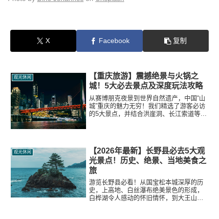
X
Facebook
复制
【重庆旅游】震撼绝景与火锅之
观光休闲
城！5大必去景点及深度玩法攻略
从赛博朋克夜景到世界自然遗产，中国“山
城”重庆的魅力无穷！我们精选了游客必访
的5大景点，并结合洪崖洞、长江索道等地
的深度游览攻略和地道美食信息，为您详
细解析。
【2026年最新】长野县必去5大观
观光休闲
光景点！历史、绝景、当地美食之
旅
游览长野县必看！从国宝松本城深厚的历
史，上高地、白丝瀑布绝美景色的形成，
白桦湖令人感动的怀旧情怀，到大王山葵
农场绝品美食，全面解析当地实用信息。