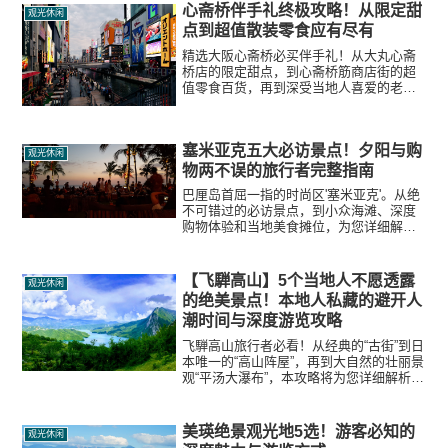
心斋桥伴手礼终极攻略！从限定甜
观光休闲
点到超值散装零食应有尽有
精选大阪心斋桥必买伴手礼！从大丸心斋
桥店的限定甜点，到心斋桥筋商店街的超
值零食百货，再到深受当地人喜爱的老字
号美味蜂蜜蛋糕，彻底解析旅行者想知道
的真实购物秘诀和深度看点。
塞米亚克五大必访景点！夕阳与购
观光休闲
物两不误的旅行者完整指南
巴厘岛首屈一指的时尚区'塞米亚克'。从绝
不可错过的必访景点，到小众海滩、深度
购物体验和当地美食摊位，为您详细解读
旅行者真正想知道的一切信息。
【飞騨高山】5个当地人不愿透露
观光休闲
的绝美景点！本地人私藏的避开人
潮时间与深度游览攻略
飞騨高山旅行者必看！从经典的“古街”到日
本唯一的“高山阵屋”，再到大自然的壮丽景
观“平汤大瀑布”，本攻略将为您详细解析避
开人潮、百分之两百尽享高山的最佳时
间、游览路线和深度看点。
美瑛绝景观光地5选！游客必知的
观光休闲