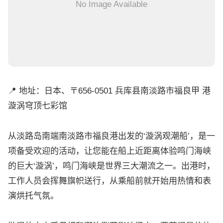
No Image Available
📍 地址：日本、〒656-0501 兵库县南淡路市福良甲 港
漩涡穹顶七彩馆
从淡路岛南端南淡路市福良港出发的‘漩涡观潮船’，是一
项备受欢迎的活动，让您能在船上近距离体验鸣门海峡
的巨大‘漩涡’，鸣门海峡是世界三大潮流之一。出港时，
工作人员会挥舞旗帜送行，从乘船前就开始用热情和表
演烘托气氛。