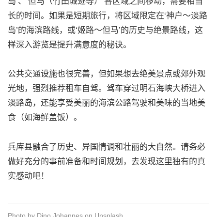
岛’、‘但马（竹田城迹等）’各区域之间移动，需要相当
长的时间。如果是短期旅行，将区域限定在‘神户～淡路
岛’的海滨路线，或‘姬路～但马’的历史与绝景路线，这
样深入游览是提升满意度的秘诀。
公共交通设施也很完善，但如果想去绝美景点或郊外观
光地，强烈推荐租车自驾。驾车穿过明石海峡大桥进入
淡路岛，还能享受美丽的海滨公路驾驶和美味的当地美
食（如海鲜盖饭）。
兵库县融合了历史、异国情调和壮丽的大自然。请务必
做好充分的事前准备和时间规划，去发现这里独有的真
实感动吧！
Photo by
Dino Johannes
on
Unsplash