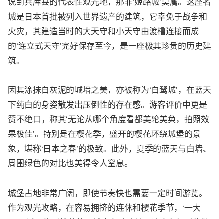
说到兵库县的代表性观光地，那非‘姬路城’莫属。这座名
城是日本首批被列入世界遗产的建筑，它幸免于战争和
火灾，其建造当时的大天守和小天守由渡橹连接而成
的‘连立式天守’完好保存至今，是一座极其珍贵的历史建
筑。
因其涂抹白灰泥的城墙之美，亦被称为‘白鹭城’，在蓝天
下纯白的身姿散发出压倒性的存在感。游客评价中更是
赞不绝口，称其‘无论从哪个角度看都美轮美奂，拍照效
果极佳’。特别是在樱花季，盛开的樱花环绕城堡的景
象，堪称‘日本之春’的极致。此外，夏季的蓝天与白墙、
周围绿色的对比也美得令人窒息。
城堡占地非常广阔，即使节奏快也需要一定时间游览。
作为观光攻略，在容易拥挤的连休和樱花季节，‘一大