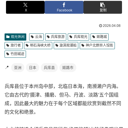
X
Facebook
复制
2026.04.08
观光休闲
云海
兵库旅游
兵库观光
姬路城
旅行者
明石海峡大桥
漩涡观潮船
神户北野异人馆街
竹田城迹
📍
亚洲
日本
兵库县
姬路市
兵库县位于本州岛中部，北临日本海，南濒濑户内海。
它由古代的‘摄津、播磨、但马、丹波、淡路’五个国组
成，因此最大的魅力在于每个区域都能欣赏到截然不同
的文化和绝景。