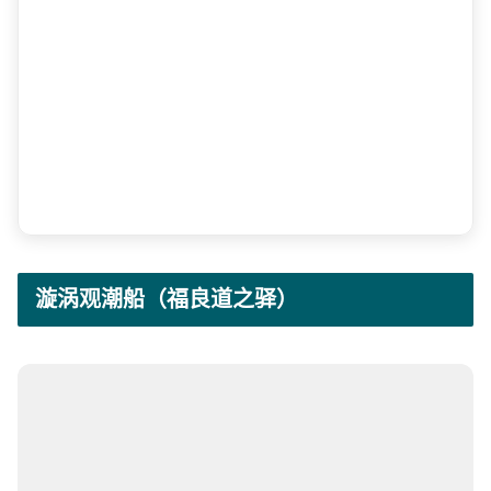
漩涡观潮船（福良道之驿）