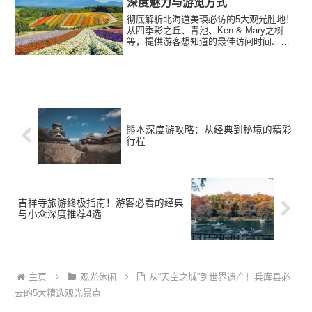
深度魅力与游览方式
彻底解析北海道美瑛必访的5大观光胜地！
从四季彩之丘、青池、Ken & Mary之树
等，提供游客想知道的最佳访问时间、景
点由来，到绝景背后深度的农地情况，带
来真实且充满热情的导览。
熊本深度游攻略：从经典到秘境的精彩
行程
吉祥寺旅游终极指南！游客必看的经典
与小众深度推荐4选
主页
观光休闲
从“天空之城”到世界遗产！兵库县必
去的5大精选观光景点