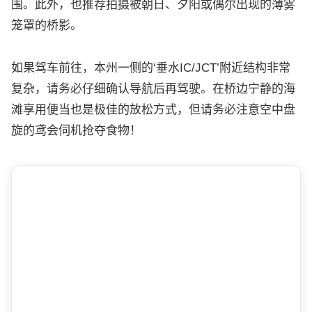
围。此外，也推荐拍摄被朝日、夕阳或偶尔出现的薄雾
笼罩的桥影。
如果驾车前往，本州一侧的‘垂水IC/JCT’附近结构非常
复杂，请务必仔细确认导航后再驾驶。在桥边宁静的海
滩享用便当也是极佳的放松方式，但请务必注意空中盘
旋的鸢会伺机抢夺食物！