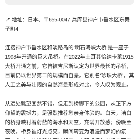
📍 地址：日本、〒655-0047 兵库县神户市垂水区东舞
子町4
连接神户市垂水区和淡路岛的‘明石海峡大桥’是一座于
1998年开通的巨大吊桥。在2022年土耳其恰纳卡莱1915
大桥开通之前，它曾被吉尼斯认定为世界最长的吊桥，
目前仍以世界第二的规模而自豪。它别名‘珍珠大桥’，其
人工之美与壮阔的自然海景形成对比，令人叹为观止。
从远处眺望固然不错，但走到桥脚下的公园，从正下方
仰望的震撼力，是强烈推荐您亲身体验的。白天，洁白
的桥身映衬着蔚蓝的海水和天空，充满开放感；傍晚至
夜晚，桥身被灯光点亮，瞬间转变为浪漫而梦幻的氛