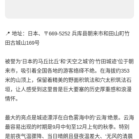
📍 地址：日本、〒669-5252 兵库县朝来市和田山町竹
田古城山169号
被誉为‘日本的马丘比丘’和‘天空之城’的‘竹田城迹’位于朝
来市，吸引着全国各地的游客络绎不绝。在海拔约353
米的山顶上，保留着精美的野面积筑法和穴太积筑法石
垣，让人感受到这里曾是巨大要塞的历史厚重感和浪漫
情怀。
最大的亮点是城迹漂浮在白色雾海中的‘云海’绝景。云海
最容易出现的时期是9月中旬至12月上旬的秋季。特别
是前夜气温骤降、当日晴朗且昼夜温差大、‘无风的清晨