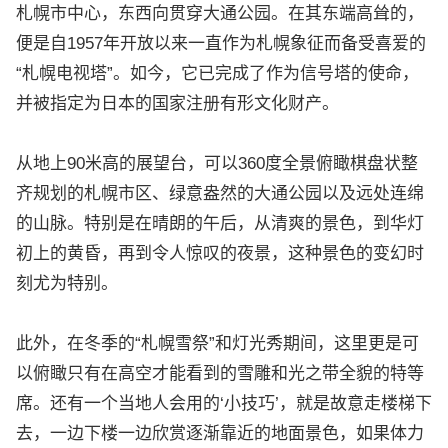
札幌市中心，东西向贯穿大通公园。在其东端高耸的，
便是自1957年开放以来一直作为札幌象征而备受喜爱的
“札幌电视塔”。如今，它已完成了作为信号塔的使命，
并被指定为日本的国家注册有形文化财产。
从地上90米高的展望台，可以360度全景俯瞰棋盘状整
齐规划的札幌市区、绿意盎然的大通公园以及远处连绵
的山脉。特别是在晴朗的午后，从清爽的景色，到华灯
初上的黄昏，再到令人惊叹的夜景，这种景色的变幻时
刻尤为特别。
此外，在冬季的“札幌雪祭”和灯光秀期间，这里更是可
以俯瞰只有在高空才能看到的雪雕和光之带全貌的特等
席。还有一个当地人会用的‘小技巧’，就是故意走楼梯下
去，一边下楼一边欣赏逐渐靠近的地面景色，如果体力