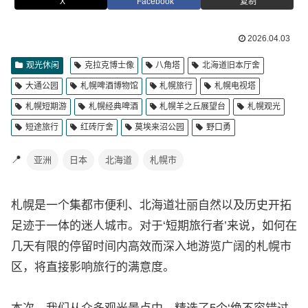
X
Facebook
复制
2026.04.03
观光休闲
克拉克博士像
八角塔
北海道旧本厅舍
大通公园
札幌啤酒博物馆
札幌旅行
札幌电视塔
札幌短期游
札幌经典啤酒
札幌羊之丘展望台
札幌观光
短途旅行
红砖厅舍
莫埃来沼公园
野口勇
📍
亚洲
日本
北海道
札幌市
札幌是一个集都市便利、北海道壮丽自然以及历史开拓
足迹于一体的迷人城市。对于‘短期旅行者’来说，如何在
几天有限的停留时间内高效而深入地游览广阔的札幌市
区，将直接影响旅行的满意度。