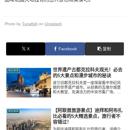
Photo by
Tunafish
on
Unsplash
X
Facebook
复制
世界遗产古都克拉科夫观光！必去
观光休闲
的5大景点和漫步城市的秘诀
波兰旧都克拉科夫是一座保留着中世纪风
貌的世界遗产城市。从经典的瓦维尔城堡
和大教堂、充满活力的中央市集广场、圣
母圣殿的号角传说，到琥珀购物点“纺织会
馆”，本文将为旅行者详细讲解真实想知道
的景点和游览路线。
【阿联酋旅游景点】迪拜和阿布扎
观光休闲
比必看的5大精选景点，旅行者不
容错过！
为前往迪拜和阿布扎比的旅行者，详细介