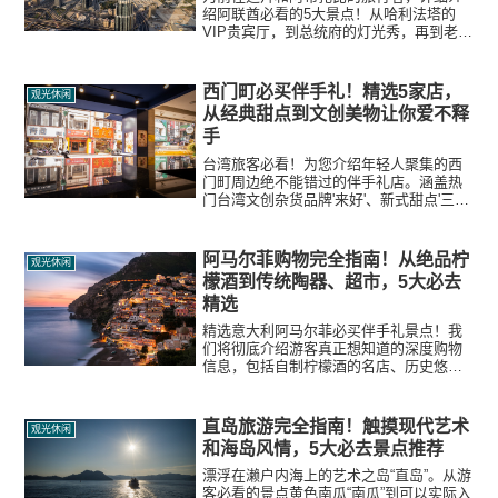
绍阿联酋必看的5大景点！从哈利法塔的
VIP贵宾厅，到总统府的灯光秀，再到老迪
拜的历史漫步，为您带来满满的真实评价
和独家'攻略'秘诀。
西门町必买伴手礼！精选5家店，
观光休闲
从经典甜点到文创美物让你爱不释
手
台湾旅客必看！为您介绍年轻人聚集的西
门町周边绝不能错过的伴手礼店。涵盖热
门台湾文创杂货品牌'来好'、新式甜点'三统
汉菓子'、高档牛轧糖'糖村'等，从试吃秘诀
到在地魅力，一一为您详细解说。
阿马尔菲购物完全指南！从绝品柠
观光休闲
檬酒到传统陶器、超市，5大必去
精选
精选意大利阿马尔菲必买伴手礼景点！我
们将彻底介绍游客真正想知道的深度购物
信息，包括自制柠檬酒的名店、历史悠久
的阿马尔菲纸博物馆、精美的陶器选品
店，以及适合购买分发小礼物的当地超
市。
直岛旅游完全指南！触摸现代艺术
观光休闲
和海岛风情，5大必去景点推荐
漂浮在濑户内海上的艺术之岛“直岛”。从游
客必看的景点黄色南瓜“南瓜”到可以实际入