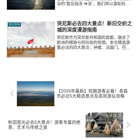
浴的“直岛钱汤 I♥︎汤”，我们将以渡轮码头
为起点，彻底解读值得游览的人气景点。
同时介绍最佳游览时间。
突尼斯必去四大景点！新旧交织之
观光休闲
城的深度漫游指南
突尼斯作为突尼斯共和国的首都，融合了
欧洲的精致与阿拉伯的热情。本文精选游
客必访的四大景点：钟楼、法国门、巴尔
杜国家博物馆和卡斯巴广场，详细解析其
亮点，并提供安全防范和防宰客攻略！
【2026年最新】短期游客必看！青森
市必访5大精选景点及高效游玩攻略
秋田观光必去5大景点！游客专属的绝
景、艺术与传统之旅