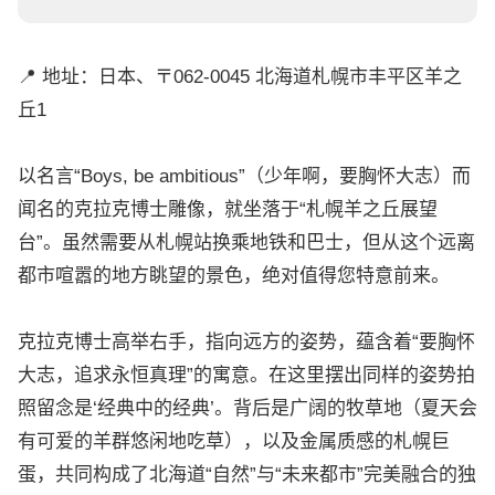
📍 地址：日本、〒062-0045 北海道札幌市丰平区羊之
丘1
以名言“Boys, be ambitious”（少年啊，要胸怀大志）而
闻名的克拉克博士雕像，就坐落于“札幌羊之丘展望
台”。虽然需要从札幌站换乘地铁和巴士，但从这个远离
都市喧嚣的地方眺望的景色，绝对值得您特意前来。
克拉克博士高举右手，指向远方的姿势，蕴含着“要胸怀
大志，追求永恒真理”的寓意。在这里摆出同样的姿势拍
照留念是‘经典中的经典’。背后是广阔的牧草地（夏天会
有可爱的羊群悠闲地吃草），以及金属质感的札幌巨
蛋，共同构成了北海道“自然”与“未来都市”完美融合的独