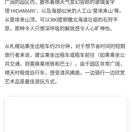
广阔的园区内，散布着随天气变幻容颜的玻璃金字
塔‘HIDAMARI’，以及海拔62米的人工山‘莫埃来山’等。
从莫埃来山顶，可以360度俯瞰北海道壮丽的石狩平
原，那种令人只想深呼吸的解放感令人心旷神怡。
从札幌站乘坐出租车约25分钟，对于想节省时间的短期
旅行者来说，建议乘坐出租车或租车前往（如果乘坐公
共交通，则需换乘地铁和巴士）。由于园区非常广阔，
晴天时租借自行车，感受清风拂面，一边骑行一边欣赏
艺术品是最佳游玩方式。