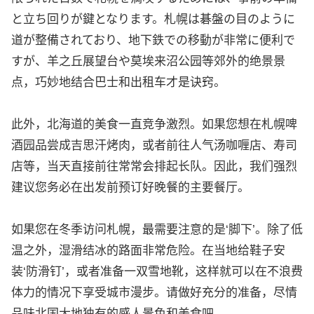
と立ち回りが鍵となります。札幌は碁盤の目のように
道が整備されており、地下鉄での移動が非常に便利で
すが、羊之丘展望台や莫埃来沼公园等郊外的绝景景
点，巧妙地结合巴士和出租车才是诀窍。
此外，北海道的美食一直竞争激烈。如果您想在札幌啤
酒园品尝成吉思汗烤肉，或者前往人气汤咖喱店、寿司
店等，当天直接前往常常会排起长队。因此，我们强烈
建议您务必在出发前预订好晚餐的主要餐厅。
如果您在冬季访问札幌，最需要注意的是‘脚下’。除了低
温之外，湿滑结冰的路面非常危险。在当地给鞋子安
装‘防滑钉’，或者准备一双雪地靴，这样就可以在不浪费
体力的情况下享受城市漫步。请做好充分的准备，尽情
品味北国大地独有的感人景色和美食吧。