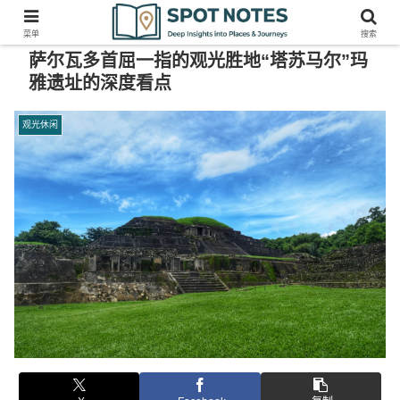
菜单
搜索
萨尔瓦多首屈一指的观光胜地“塔苏马尔”玛
雅遗址的深度看点
观光休闲