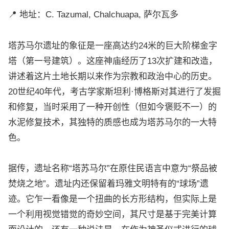
📍 地址：C. Tazumal, Chalchuapa, 萨尔瓦多
塔苏马尔遗址的象征是一座高达约24米的巨大阶梯金字
塔（第一号建筑）。这座神庙经历了13次扩建和改造，
讲述着这片土地长期以来作为宗教和政治中心的历史。
20世纪40年代，考古学家斯坦利·博格斯对其进行了发掘
和修复，当时采用了一种开创性（但如今褒贬不一）的
水泥修复技术，其独特的质感也成为塔苏马尔的一大特
色。
据传，遗址名称“塔苏马尔”在原住民语言中意为“祭品被
焚烧之地”。遗址内还保留着玛雅文明特有的“球场”遗
迹。它乍一看像是一个扭曲的长方形结构，但实际上是
一个利用视觉错觉的奇妙空间，其尺寸是基于完美计算