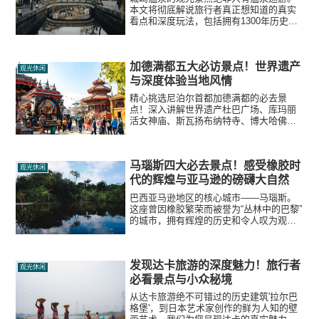
本文将彻底解说旅行者真正想知道的真实
看点和深度玩法，包括拥有1300年历史的
温泉寺、缆车中间站、可享受足汤和温泉
蛋制作乐趣的药师公园口袋公园，以及景
色绝佳的东山公园。
加德满都五大必访景点！世界遗产
观光休闲
与深度体验当地风情
精心挑选尼泊尔首都加德满都的必去景
点！深入讲解世界遗产杜巴广场、库玛丽
活女神庙、斯瓦扬布纳特寺、博大哈佛塔
等，带您领略深厚的历史底蕴和游客不容
错过的独特风情。
马瑙斯四大必去景点！感受橡胶时
观光休闲
代的辉煌与亚马逊的磅礴大自然
巴西亚马逊地区的核心城市——马瑙斯。
这座曾因橡胶繁荣而被誉为“丛林中的巴黎”
的城市，拥有辉煌的历史和令人叹为观止
的热带雨林大自然。本文为您精选马瑙斯
四大必去景点，从亚马逊歌剧院到丛林瞭
望塔，再到深度船旅的起点，详细解析真
发现达卡旅游的深度魅力！旅行者
实旅行信息。
观光休闲
必看景点与小众秘境
从达卡旅游绝不可错过的历史建筑'拉尔巴
格堡'，到日本艺术家创作的鲜为人知的壁