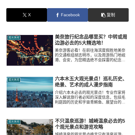
X
Facebook
复制
美奈旅行纪念品哪里买？中转或周
观光休闲
边游必去的5大精选地！
美奈游客必看！在前往海滨度假胜地美奈
的交通枢纽胡志明市，以及周游热门地岘
港、会安，为您精选绝不会踩雷的纪念品
购物点。从当地市场到安心的日系商店，
为您奉上真实购物攻略。
六本木五大观光景点！巡礼历史、
观光休闲
绝景、艺术的成人漫步指南
介绍六本木必去的观光景点！专业作家将
深入解说旅行者必知的深度信息，包括毛
利庭园的历史和宇宙青鳉鱼、展望台的绝
美魔幻时刻、以及雪崩坡上盛开的阳光樱
花感人故事等。
不只温泉巡游！城崎温泉必去的5
观光休闲
个观光景点和游览攻略
城崎温泉的观光景点绝非只有温泉巡游。