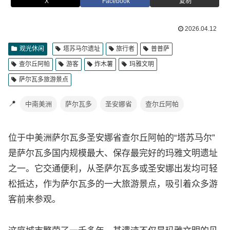
X
Facebook
复制
2026.04.12
观光休闲
塔苏马尔遗址
旅行者
普普萨
查尔丘阿帕
游客
炸木薯
玛雅文明
萨尔瓦多旅游景点
📍
中南美洲
萨尔瓦多
圣安娜省
查尔丘阿帕
位于中美洲萨尔瓦多圣安娜省查尔丘阿帕的“塔苏马尔”
是萨尔瓦多国内规模最大、保存最完好的玛雅文明遗址
之一。它交通便利，从圣萨尔瓦多或圣安娜出发均可轻
松抵达，作为萨尔瓦多的一大旅游景点，吸引着众多游
客前来参观。