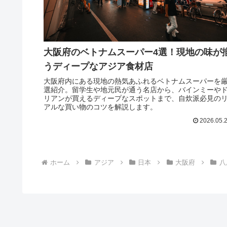
大阪府のベトナムスーパー4選！現地の味が
うディープなアジア食材店
大阪府内にある現地の熱気あふれるベトナムスーパーを
選紹介。留学生や地元民が通う名店から、バインミーや
リアンが買えるディープなスポットまで、自炊派必見の
アルな買い物のコツを解説します。
2026.05.
ホーム
アジア
日本
大阪府
八