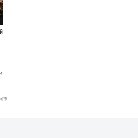
揃
厳
ド
リ
24
尾市