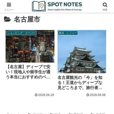
メニュー
検索
名古屋市
ショッピング・スーパー
観光・レジャー
【名古屋】ディープで安
い！現地人や留学生が通
う本当におすすめのベト
名古屋観光の「今」を知
ナムスーパー4選
る！王道からディープな
見どころまで、旅行者必
見の厳選スポット4選
2026.04.19
2026.04.08