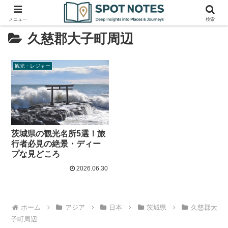
メニュー
検索
久慈郡大子町周辺
観光・レジャー
茨城県の観光名所5選！旅
行者必見の絶景・ディー
プな見どころ
2026.06.30
ホーム
アジア
日本
茨城県
久慈郡大
子町周辺