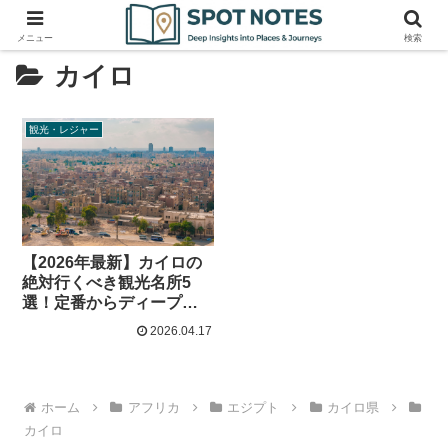
メニュー
検索
カイロ
観光・レジャー
【2026年最新】カイロの
絶対行くべき観光名所5
選！定番からディープな
穴場までリアルな見どこ
2026.04.17
ろを徹底解説
ホーム
アフリカ
エジプト
カイロ県
カイロ