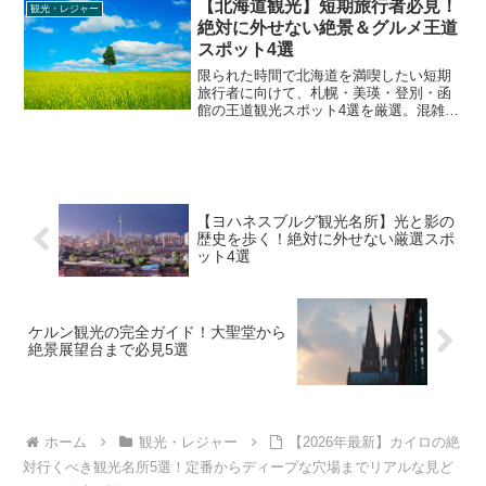
【北海道観光】短期旅行者必見！
ともにお届けします。
観光・レジャー
絶対に外せない絶景＆グルメ王道
スポット4選
限られた時間で北海道を満喫したい短期
旅行者に向けて、札幌・美瑛・登別・函
館の王道観光スポット4選を厳選。混雑回
避のコツや、泥跳ね・におい対策、限定
グルメなど、旅行に役立つリアルな情報
を徹底解説します。
【ヨハネスブルグ観光名所】光と影の
歴史を歩く！絶対に外せない厳選スポ
ット4選
ケルン観光の完全ガイド！大聖堂から
絶景展望台まで必見5選
ホーム
観光・レジャー
【2026年最新】カイロの絶
対行くべき観光名所5選！定番からディープな穴場までリアルな見ど