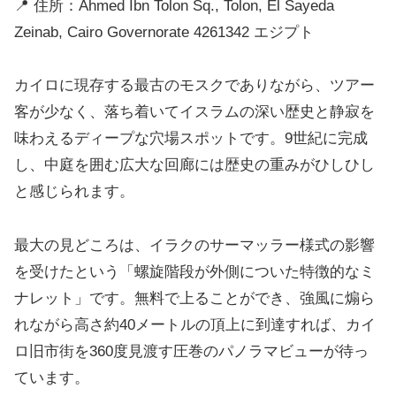
📍 住所：Ahmed Ibn Tolon Sq., Tolon, El Sayeda
Zeinab, Cairo Governorate 4261342 エジプト
カイロに現存する最古のモスクでありながら、ツアー
客が少なく、落ち着いてイスラムの深い歴史と静寂を
味わえるディープな穴場スポットです。9世紀に完成
し、中庭を囲む広大な回廊には歴史の重みがひしひし
と感じられます。
最大の見どころは、イラクのサーマッラー様式の影響
を受けたという「螺旋階段が外側についた特徴的なミ
ナレット」です。無料で上ることができ、強風に煽ら
れながら高さ約40メートルの頂上に到達すれば、カイ
ロ旧市街を360度見渡す圧巻のパノラマビューが待っ
ています。