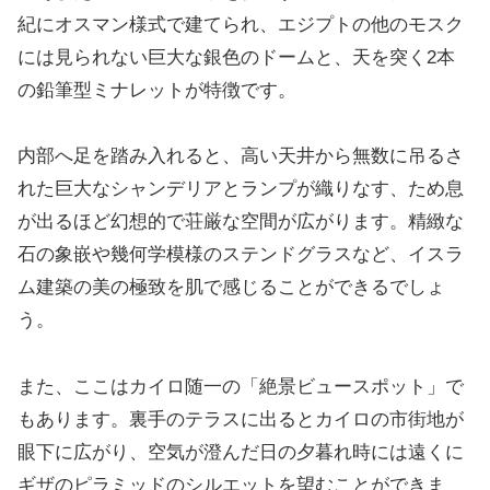
紀にオスマン様式で建てられ、エジプトの他のモスク
には見られない巨大な銀色のドームと、天を突く2本
の鉛筆型ミナレットが特徴です。
内部へ足を踏み入れると、高い天井から無数に吊るさ
れた巨大なシャンデリアとランプが織りなす、ため息
が出るほど幻想的で荘厳な空間が広がります。精緻な
石の象嵌や幾何学模様のステンドグラスなど、イスラ
ム建築の美の極致を肌で感じることができるでしょ
う。
また、ここはカイロ随一の「絶景ビュースポット」で
もあります。裏手のテラスに出るとカイロの市街地が
眼下に広がり、空気が澄んだ日の夕暮れ時には遠くに
ギザのピラミッドのシルエットを望むことができま