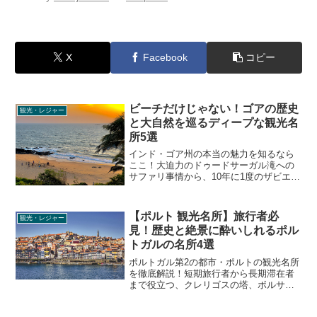
X
Facebook
コピー
ビーチだけじゃない！ゴアの歴史
観光・レジャー
と大自然を巡るディープな観光名
所5選
インド・ゴア州の本当の魅力を知るなら
ここ！大迫力のドゥードサーガル滝への
サファリ事情から、10年に1度のザビエル
公開の舞台となるセー大聖堂、修復直後
の穴場要塞まで、短期旅行者も長期滞在
者も必見のリアルな観光情報をお届けし
【ポルト 観光名所】旅行者必
観光・レジャー
ます。
見！歴史と絶景に酔いしれるポル
トガルの名所4選
ポルトガル第2の都市・ポルトの観光名所
を徹底解説！短期旅行者から長期滞在者
まで役立つ、クレリゴスの塔、ボルサ宮
殿、ポルト大聖堂などの見どころ、歴
史、混雑回避のコツなどリアルな現地情