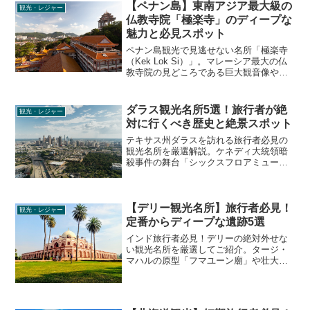
報をお届けします。
【ペナン島】東南アジア最大級の
観光・レジャー
仏教寺院「極楽寺」のディープな
魅力と必見スポット
ペナン島観光で見逃せない名所「極楽寺
（Kek Lok Si）」。マレーシア最大の仏
教寺院の見どころである巨大観音像や、3
国の様式が混ざり合う万仏宝塔、体力温
存に必須のケーブルカー攻略法まで旅行
者向けに徹底解説します。
ダラス観光名所5選！旅行者が絶
観光・レジャー
対に行くべき歴史と絶景スポット
テキサス州ダラスを訪れる旅行者必見の
観光名所を厳選解説。ケネディ大統領暗
殺事件の舞台「シックスフロアミュージ
アム」から、ローカルに愛される「ダラ
ス世界水族館」、絶景の「リユニオンタ
ワー」まで、混雑回避のコツやディープ
な見どころをお届けします。
【デリー観光名所】旅行者必見！
観光・レジャー
定番からディープな遺跡5選
インド旅行者必見！デリーの絶対外せな
い観光名所を厳選してご紹介。タージ・
マハルの原型「フマユーン廟」や壮大な
「赤い城」などの定番から、ムガル帝国
終焉の哀愁漂うディープな遺跡「ザファ
ル・マハル」まで、ベストな訪問時間や
混雑回避のコツなどリアルな現地情報と