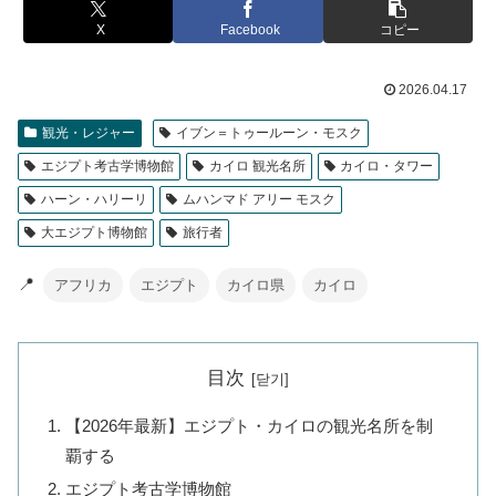
X
Facebook
コピー
2026.04.17
観光・レジャー
イブン＝トゥールーン・モスク
エジプト考古学博物館
カイロ 観光名所
カイロ・タワー
ハーン・ハリーリ
ムハンマド アリー モスク
大エジプト博物館
旅行者
📍
アフリカ
エジプト
カイロ県
カイロ
目次
【2026年最新】エジプト・カイロの観光名所を制
覇する
エジプト考古学博物館