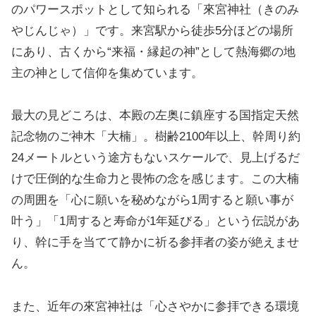
のパワースポットとして知られる「來宮神社（きのみ
やじんじゃ）」です。来宮駅から徒歩5分ほどの場所
にあり、古くから“来福・縁起の神”として熱海郷の地
主の神として信仰を集めています。
最大の見どころは、本殿の左奥に鎮座する国指定天然
記念物のご神木「大楠」。樹齢2100年以上、幹周り約
24メートルという途方もないスケールで、見上げるだ
けで圧倒的な生命力と畏怖の念を感じます。この大楠
の周囲を「心に願いを秘めながら1周すると願い事が
叶う」「1周すると寿命が1年延びる」という伝説があ
り、幹に手を当てて静かに祈る参拝者の姿が絶えませ
ん。
また、近年の來宮神社は「心さやかに参拝できる環境