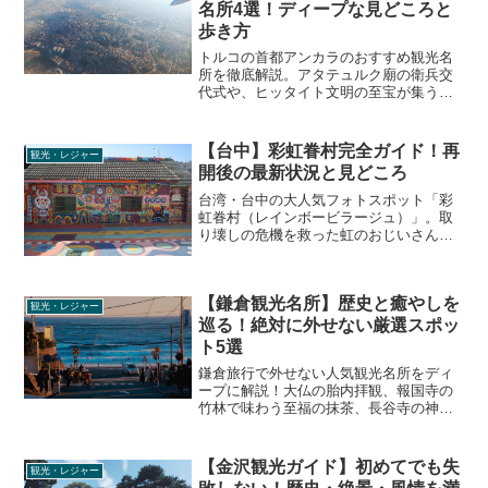
名所4選！ディープな見どころと
歩き方
トルコの首都アンカラのおすすめ観光名
所を徹底解説。アタテュルク廟の衛兵交
代式や、ヒッタイト文明の至宝が集うア
ナトリア文明博物館、アンカラ城の絶景
パノラマから水族館まで、旅行者が知る
べきリアルな現地情報や注意点をお届け
【台中】彩虹眷村完全ガイド！再
観光・レジャー
します。
開後の最新状況と見どころ
台湾・台中の大人気フォトスポット「彩
虹眷村（レインボービラージュ）」。取
り壊しの危機を救った虹のおじいさんの
感動ストーリーから、再開後の最新の村
の様子、団体客を避けるおすすめの訪問
時間帯やアクセスのコツまで、旅行者に
【鎌倉観光名所】歴史と癒やしを
役立つリアルな情報を徹底解説します。
観光・レジャー
巡る！絶対に外せない厳選スポッ
ト5選
鎌倉旅行で外せない人気観光名所をディ
ープに解説！大仏の胎内拝観、報国寺の
竹林で味わう至福の抹茶、長谷寺の神秘
的な弁天窟、鶴岡八幡宮の早朝参拝、源
氏山公園の頼朝像まで、旅行者が本当に
知りたいリアルな現地情報をお届けしま
【金沢観光ガイド】初めてでも失
観光・レジャー
す。