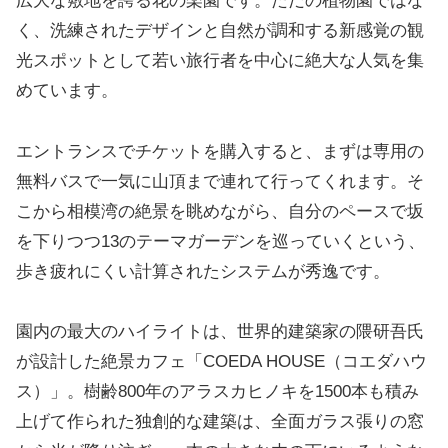
広大な敷地を誇る花の楽園です。ただの植物園ではな
く、洗練されたデザインと自然が調和する新感覚の観
光スポットとして若い旅行者を中心に絶大な人気を集
めています。
エントランスでチケットを購入すると、まずは専用の
無料バスで一気に山頂まで連れて行ってくれます。そ
こから相模湾の絶景を眺めながら、自分のペースで坂
を下りつつ13のテーマガーデンを巡っていくという、
歩き疲れにくい計算されたシステムが秀逸です。
園内の最大のハイライトは、世界的建築家の隈研吾氏
が設計した絶景カフェ「COEDA HOUSE（コエダハウ
ス）」。樹齢800年のアラスカヒノキを1500本も積み
上げて作られた独創的な建築は、全面ガラス張りの窓