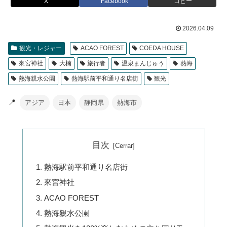
X
Facebook
コピー
2026.04.09
観光・レジャー
ACAO FOREST
COEDA HOUSE
來宮神社
大楠
旅行者
温泉まんじゅう
熱海
熱海親水公園
熱海駅前平和通り名店街
観光
📍
アジア
日本
静岡県
熱海市
目次
熱海駅前平和通り名店街
來宮神社
ACAO FOREST
熱海親水公園