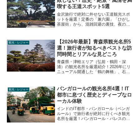
敗しない！歴史・絶景・風情を満
喫する王道スポット5選
金沢旅行で絶対に外せない王道観光スポ
ットを厳選！定番の「兼六園」「ひがし
茶屋街」から、混雑回避の裏技、夜のラ
イトアップ情報、ディープな見どころま
で、旅行者が本当に知りたいリアルなロ
ーカル情報を徹底解説します。
【2026年最新】青森県観光名所5
観光・レジャー
選！旅行者が知るべきベストな訪
問時間とリアルな見どころ
青森県・津軽エリア（弘前・鶴田・深
浦）の観光名所を厳選紹介！2026年にリ
ニューアル開通した「鶴の舞橋」、石垣
修理中で今しか見られない「弘前城」、
一番美しく輝くベストな時間帯に行きた
い「青池」など、旅行者が本当に知りた
バンガロールの観光名所4選！IT
観光・レジャー
いリアルなディープ情報を徹底解説しま
都市に息づく歴史とディープなロ
す。
ーカル体験
インドのIT都市・バンガロール（ベンガ
ルール）で旅行者が絶対に行くべき観光
名所を厳選！バンガロール・パレスの豪
華な建築や、広大な植物園を効率よく回
るコツ、ローカルと触れ合える公園での
過ごし方など、リアルな現地情報をお届
けします。