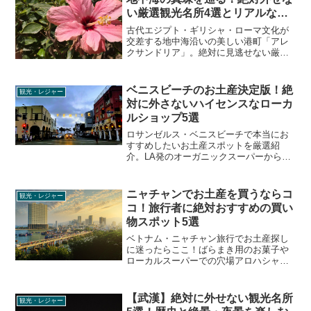
い厳選観光名所4選とリアルな歩
き方
古代エジプト・ギリシャ・ローマ文化が
交差する地中海沿いの美しい港町「アレ
クサンドリア」。絶対に見逃せない厳選
観光名所（カイトベイ要塞、カタコン
ベ、グレコ・ローマン博物館など）の見
どころから、現地のリアルな治安・チケ
ベニスビーチのお土産決定版！絶
観光・レジャー
ット事情まで徹底解説します。
対に外さないハイセンスなローカ
ルショップ5選
ロサンゼルス・ベニスビーチで本当にお
すすめしたいお土産スポットを厳選紹
介。LA発のオーガニックスーパーから、
セレブも通うヴィンテージ古着店、アボ
ットキニーのハイセンスな雑貨店まで、
ローカルの空気を持ち帰れるリアルな買
ニャチャンでお土産を買うならコ
観光・レジャー
い物のコツと注意点を徹底解説します。
コ！旅行者に絶対おすすめの買い
物スポット5選
ベトナム・ニャチャン旅行でお土産探し
に迷ったらここ！ばらまき用のお菓子や
ローカルスーパーでの穴場アロハシャ
ツ、日本人好みの可愛い雑貨や高品質な
リゾートドレスまで、絶対に外さないお
すすめショッピングスポット5選を徹底解
【武漢】絶対に外せない観光名所
観光・レジャー
説します。