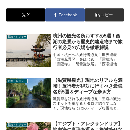
X
Facebook
コピー
杭州の観光名所おすすめ5選！西
観光・レジャー
湖の絶景から歴史的建造物まで旅
行者必見の穴場を徹底解説
中国・杭州への旅行者必見！世界遺産
「西湖風景区」をはじめ、「雷峰塔」
「霊隠寺」「胡雪巌故居」「西渓湿地公
園」など、絶対に外せない観光名所5選を
徹底解説。歴史ある見どころから、混雑
回避の裏技、ディープなローカル情報ま
【滋賀県観光】現地のリアルを満
観光・レジャー
で、リアルな杭州の魅力をお届けしま
喫！旅行者が絶対に行くべき最強
す。
名所5選＆ディープな歩き方
滋賀県を訪れる旅行者必見！王道の観光
スポットを単なるカタログ紹介ではな
く、現地ならではのディープな視点とリ
アルな歴史ロマン、攻略のコツを交えて
解説。知られざる裏話や最新の訪問ガイ
ドまで、大人の旅を格上げする観光レジ
【エジプト・アレクサンドリア】
観光・レジャー
ャー情報を網羅しました。
地中海の真珠を巡る！絶対外せな