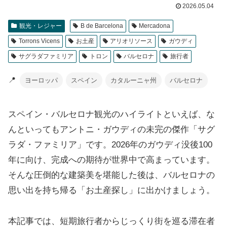
2026.05.04
観光・レジャー
B de Barcelona
Mercadona
Torrons Vicens
お土産
アリオリソース
ガウディ
サグラダファミリア
トロン
バルセロナ
旅行者
📍
ヨーロッパ
スペイン
カタルーニャ州
バルセロナ
スペイン・バルセロナ観光のハイライトといえば、な
んといってもアントニ・ガウディの未完の傑作「サグ
ラダ・ファミリア」です。2026年のガウディ没後100
年に向け、完成への期待が世界中で高まっています。
そんな圧倒的な建築美を堪能した後は、バルセロナの
思い出を持ち帰る「お土産探し」に出かけましょう。
本記事では、短期旅行者からじっくり街を巡る滞在者