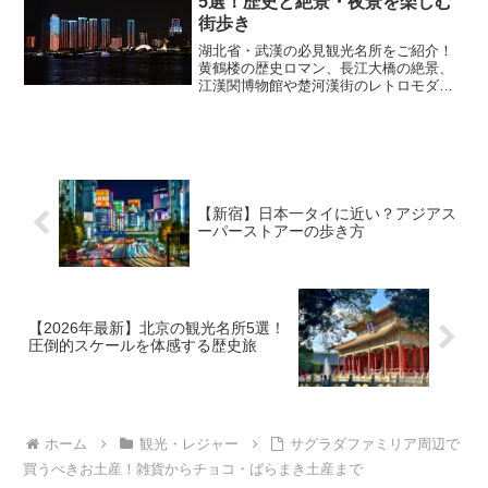
5選！歴史と絶景・夜景を楽しむ
街歩き
湖北省・武漢の必見観光名所をご紹介！
黄鶴楼の歴史ロマン、長江大橋の絶景、
江漢関博物館や楚河漢街のレトロモダン
な街並み、漢口江灘のライトショーな
ど、旅行者が知りたいローカルな見どこ
ろや夜景の楽しみ方を徹底解説します。
【新宿】日本一タイに近い？アジアス
ーパーストアーの歩き方
【2026年最新】北京の観光名所5選！
圧倒的スケールを体感する歴史旅
ホーム
観光・レジャー
サグラダファミリア周辺で
買うべきお土産！雑貨からチョコ・ばらまき土産まで