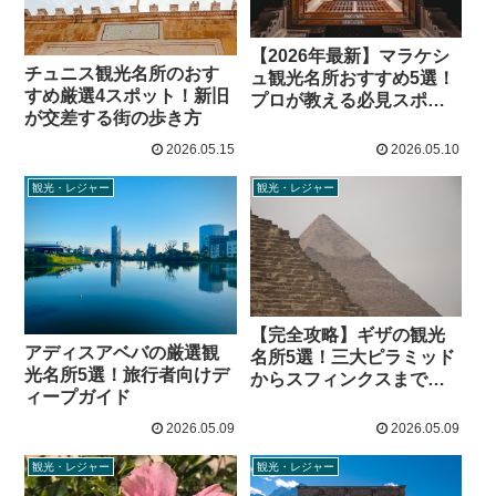
【2026年最新】マラケシ
チュニス観光名所のおす
ュ観光名所おすすめ5選！
すめ厳選4スポット！新旧
プロが教える必見スポッ
が交差する街の歩き方
トと歩き方
2026.05.15
2026.05.10
観光・レジャー
観光・レジャー
【完全攻略】ギザの観光
アディスアベバの厳選観
名所5選！三大ピラミッド
光名所5選！旅行者向けデ
からスフィンクスまでリ
ィープガイド
アルな見どころ解説
2026.05.09
2026.05.09
観光・レジャー
観光・レジャー