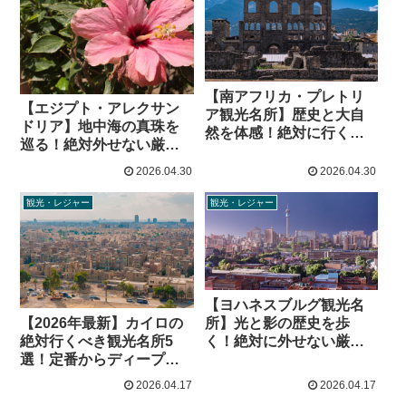
【南アフリカ・プレトリ
【エジプト・アレクサン
ア観光名所】歴史と大自
ドリア】地中海の真珠を
然を体感！絶対に行くべ
巡る！絶対外せない厳選
き厳選スポット4選
観光名所4選とリアルな歩
2026.04.30
2026.04.30
き方
観光・レジャー
観光・レジャー
【ヨハネスブルグ観光名
所】光と影の歴史を歩
【2026年最新】カイロの
く！絶対に外せない厳選
絶対行くべき観光名所5
スポット4選
選！定番からディープな
穴場までリアルな見どこ
2026.04.17
2026.04.17
ろを徹底解説