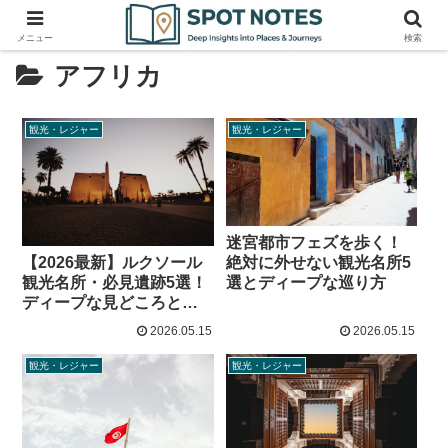
メニュー
検索
アフリカ
観光・レジャー
観光・レジャー
迷宮都市フェズを歩く！
絶対に外せない観光名所5
【2026最新】ルクソール
選とディープな巡り方
観光名所・必見遺跡5選！
ディープな見どころと現
地のリアルな歩き方
2026.05.15
2026.05.15
観光・レジャー
観光・レジャー