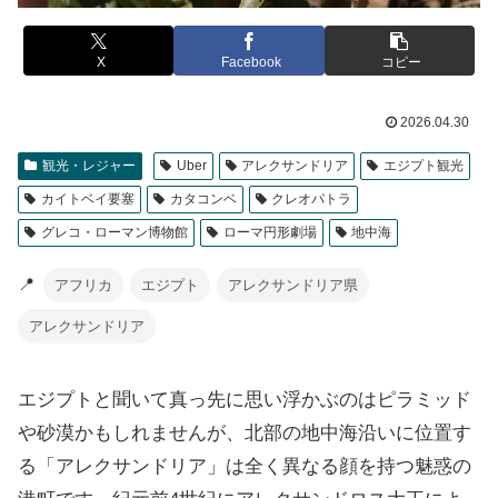
X
Facebook
コピー
2026.04.30
観光・レジャー
Uber
アレクサンドリア
エジプト観光
カイトベイ要塞
カタコンベ
クレオパトラ
グレコ・ローマン博物館
ローマ円形劇場
地中海
📍
アフリカ
エジプト
アレクサンドリア県
アレクサンドリア
エジプトと聞いて真っ先に思い浮かぶのはピラミッド
や砂漠かもしれませんが、北部の地中海沿いに位置す
る「アレクサンドリア」は全く異なる顔を持つ魅惑の