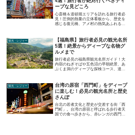
4選！旅行者が絶対行くべきディ
ープな見どころ
心斎橋＆道頓堀エリアを訪れる旅行者必
見！圧倒的熱量の立体看板から、歴史を
感じる復元橋、アメ村の熱気あふれる三
角公園、雨でも楽しめる屋内和文化体験
まで、王道と穴場が交差する観光名所を
ディープに解説します。
【福島県】旅行者必見の観光名所
観光・レジャー
5選！絶景からディープな名物グ
ルメまで
旅行者必見の福島県観光名所ガイド！大
内宿のねぎそばや五色沼の早朝絶景、あ
ぶくま洞のディープな探検コース、達沢
不動滝のマイナスイオン、花見山公園の
混雑回避術まで、リアルな口コミをもと
に現地の魅力を徹底解説。本当に役立つ
台湾の原宿「西門町」をディープ
観光・レジャー
情報満載です。
に楽しむ！必見の観光名所と歴史
さんぽ
台北の若者文化と歴史が交差する街「西
門町」。台湾の原宿と呼ばれる歩行者天
国での食べ歩きから、赤レンガの西門紅
楼、写真映えする6号彩虹、日本統治時代
の面影を残す西本願寺広場まで、旅行者
が絶対に行くべき必見の観光名所を徹底
解説します。