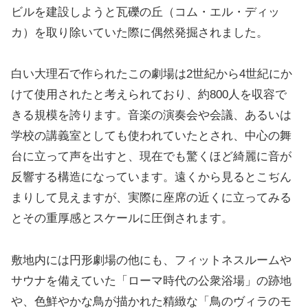
ビルを建設しようと瓦礫の丘（コム・エル・ディッ
カ）を取り除いていた際に偶然発掘されました。
白い大理石で作られたこの劇場は2世紀から4世紀にか
けて使用されたと考えられており、約800人を収容で
きる規模を誇ります。音楽の演奏会や会議、あるいは
学校の講義室としても使われていたとされ、中心の舞
台に立って声を出すと、現在でも驚くほど綺麗に音が
反響する構造になっています。遠くから見るとこぢん
まりして見えますが、実際に座席の近くに立ってみる
とその重厚感とスケールに圧倒されます。
敷地内には円形劇場の他にも、フィットネスルームや
サウナを備えていた「ローマ時代の公衆浴場」の跡地
や、色鮮やかな鳥が描かれた精緻な「鳥のヴィラのモ