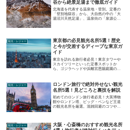
谷から絶景足湯まで徹底ガイド
北海道を代表する温泉地・登別。定番の
「登別地獄谷」から、大自然の中の「大
湯沼川天然足湯」、温泉街の「泉源公
園」、人気テーマパークまで、旅行者が
本当に知りたいリアルな見どころと混雑
回避のコツを徹底解説します。
東京都の必見観光名所5選！歴史
観光・レジャー
と今が交差するディープな東京ガ
イド
東京を訪れる旅行者必見！東京タワーや
スカイツリーといった定番スポットか
ら、ゴジラヘッドや浜離宮恩賜庭園の知
られざる歴史、外苑いちょう並木のディ
ープな見どころまで、リアルな観光情報
を徹底解説します。
ロンドン旅行で絶対外せない観光
観光・レジャー
名所5選！見どころと裏技を解説
初めてのロンドン旅行者必見！大英博物
館やロンドン塔、ビッグ・ベンなど王道
の観光名所を厳選。混雑回避のコツや、
知る人ぞ知る絶景撮影スポット、ディー
プな見どころまでリアルな情報をお届け
します。
大阪・心斎橋のおすすめ観光名所
観光・レジャー