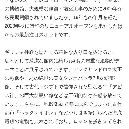
せないのが「グレコ・ローマン博物館」です。実はこ
の博物館、大規模な修復・増築工事のために2005年か
ら長期閉鎖されていましたが、18年もの年月を経た
2023年秋に待望のリニューアルオープンを果たしたば
かりの最新注目スポットです。
ギリシャ神殿を思わせる荘厳な入り口を抜けると、
広々として清潔な館内に約1万点もの貴重な遺物がテ
ーマごとに展示されています。アレクサンドロス大王
の彫像や、あの絶世の美女クレオパトラ7世の頭部
像、そして古代エジプトで信仰された聖なる牛「アピ
ス神」の巨大な黒い像などは圧倒的な存在感を放って
います。さらに、地殻変動で海に沈んでしまった古代
都市「ヘラクレイオン」などから引き揚げられた海底
遺跡の遺物も展示されており、ロマンを掻き立てられ