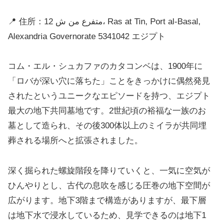
📍 住所：12 متفرع من ش، Ras at Tin, Port al-Basal,
Alexandria Governorate 5341042 エジプト
コム・エル・シュカファのカタコンベは、1900年に
「ロバが深い穴に落ちた」ことをきっかけに偶然発見
されたというユニークなエピソードを持つ、エジプト
最大の地下共同墓地です。2世紀頃の裕福な一族のお
墓として造られ、その後300体以上のミイラが共同埋
葬される場所へと拡張されました。
深く掘られた螺旋階段を降りていくと、一気に空気が
ひんやりとし、古代の息吹を感じる圧巻の地下空間が
広がります。地下3階まで構造がありますが、最下層
は地下水で浸水しているため、見学できるのは地下1