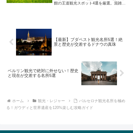
館の王道観光スポット4選を厳選。混雑回
避のコツや、泥跳ね・におい対策、限定
グルメなど、旅行に役立つリアルな情報
を徹底解説します。
【最新】ブダペスト観光名所5選！絶
景と歴史が交差するドナウの真珠
ベルリン観光で絶対に外せない！歴史
と現在が交差する名所5選
ホーム
観光・レジャー
バルセロナ観光名所を極め
る！ガウディと世界遺産を120%楽しむ攻略ガイド