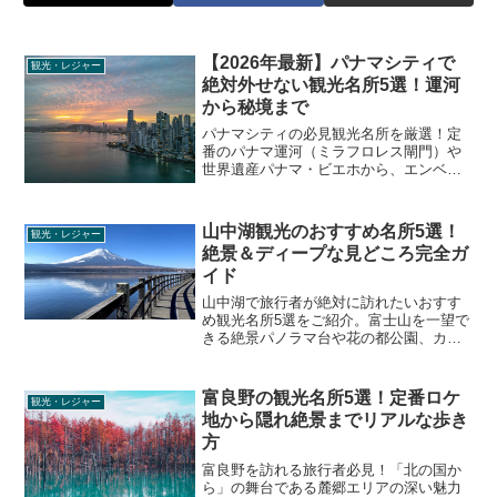
【2026年最新】パナマシティで
観光・レジャー
絶対外せない観光名所5選！運河
から秘境まで
パナマシティの必見観光名所を厳選！定
番のパナマ運河（ミラフロレス閘門）や
世界遺産パナマ・ビエホから、エンベラ
族と出会うチャグレス国立公園の秘境ツ
アーまで、旅行者が本当に知りたいリア
ルな見どころと巡り方のコツを徹底解説
山中湖観光のおすすめ名所5選！
観光・レジャー
します。
絶景＆ディープな見どころ完全ガ
イド
山中湖で旅行者が絶対に訪れたいおすす
め観光名所5選をご紹介。富士山を一望で
きる絶景パノラマ台や花の都公園、カバ
バスなどの魅力をディープに解説。混雑
回避のコツやベストタイムなど、リアル
な情報満載の完全ガイドです。
富良野の観光名所5選！定番ロケ
観光・レジャー
地から隠れ絶景までリアルな歩き
方
富良野を訪れる旅行者必見！「北の国か
ら」の舞台である麓郷エリアの深い魅力