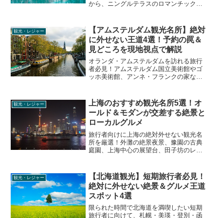
から、ニングルテラスのロマンチックな
夜景、知る人ぞ知る鳥沼公園まで、絶対
に外せない観光名所を徹底解説。足元の
注意点や混雑回避のコツなど、現地で役
【アムステルダム観光名所】絶対
観光・レジャー
立つリアルな情報をお届けします。
に外せない王道4選！予約の罠＆
見どころを現地視点で解説
オランダ・アムステルダムを訪れる旅行
者必見！アムステルダム国立美術館やゴ
ッホ美術館、アンネ・フランクの家な
ど、絶対に外せない観光名所を厳選。激
戦チケットの予約方法や、街歩きが楽し
くなる運河の家博物館などディープな情
上海のおすすめ観光名所5選！オ
観光・レジャー
報をお届けします。
ールド＆モダンが交差する絶景と
ローカルグルメ
旅行者向けに上海の絶対外せない観光名
所を厳選！外灘の絶景夜景、豫園の古典
庭園、上海中心の展望台、田子坊のレト
ロな路地裏、七宝古鎮の水郷グルメま
で、ベストな訪問時間や混雑回避の裏技
などリアルな情報を交えてディープに解
【北海道観光】短期旅行者必見！
観光・レジャー
説します。
絶対に外せない絶景＆グルメ王道
スポット4選
限られた時間で北海道を満喫したい短期
旅行者に向けて、札幌・美瑛・登別・函