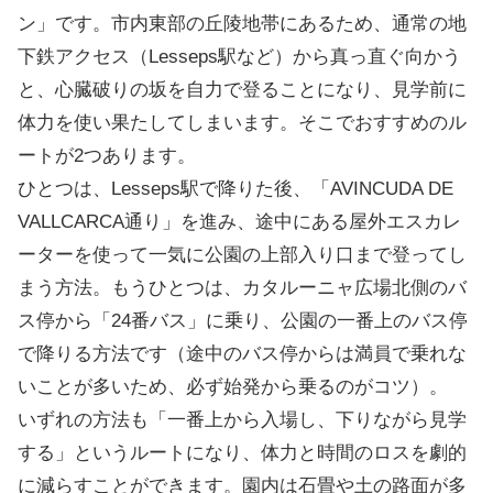
ン」です。市内東部の丘陵地帯にあるため、通常の地
下鉄アクセス（Lesseps駅など）から真っ直ぐ向かう
と、心臓破りの坂を自力で登ることになり、見学前に
体力を使い果たしてしまいます。そこでおすすめのル
ートが2つあります。
ひとつは、Lesseps駅で降りた後、「AVINCUDA DE
VALLCARCA通り」を進み、途中にある屋外エスカレ
ーターを使って一気に公園の上部入り口まで登ってし
まう方法。もうひとつは、カタルーニャ広場北側のバ
ス停から「24番バス」に乗り、公園の一番上のバス停
で降りる方法です（途中のバス停からは満員で乗れな
いことが多いため、必ず始発から乗るのがコツ）。
いずれの方法も「一番上から入場し、下りながら見学
する」というルートになり、体力と時間のロスを劇的
に減らすことができます。園内は石畳や土の路面が多