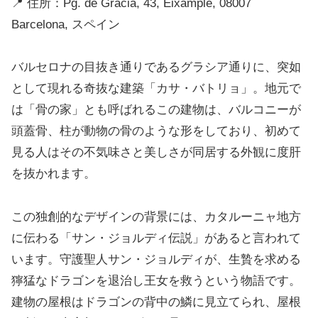
📍 住所：Pg. de Gràcia, 43, Eixample, 08007
Barcelona, スペイン
バルセロナの目抜き通りであるグラシア通りに、突如
として現れる奇抜な建築「カサ・バトリョ」。地元で
は「骨の家」とも呼ばれるこの建物は、バルコニーが
頭蓋骨、柱が動物の骨のような形をしており、初めて
見る人はその不気味さと美しさが同居する外観に度肝
を抜かれます。
この独創的なデザインの背景には、カタルーニャ地方
に伝わる「サン・ジョルディ伝説」があると言われて
います。守護聖人サン・ジョルディが、生贄を求める
獰猛なドラゴンを退治し王女を救うという物語です。
建物の屋根はドラゴンの背中の鱗に見立てられ、屋根