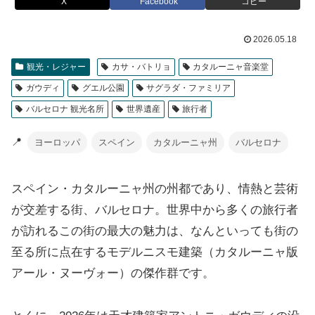
X
Facebook
コピー
2026.05.18
観光・レジャー
カサ・バトリョ
カタルーニャ音楽堂
ガウディ
グエル公園
サグラダ・ファミリア
バルセロナ 観光名所
世界遺産
旅行者
📍
ヨーロッパ
スペイン
カタルーニャ州
バルセロナ
スペイン・カタルーニャ州の州都であり、情熱と芸術
が交差する街、バルセロナ。世界中から多くの旅行者
が訪れるこの街の最大の魅力は、なんといっても街の
至る所に点在するモデルニスモ建築（カタルーニャ版
アール・ヌーヴォー）の傑作群です。