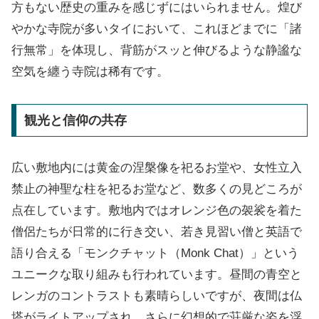
方もない歴史の重みを感じずにはいられません。煌び
やかな寺院が多いタイにおいて、これほどまでに「諸
行無常」を体現し、背筋がスッと伸びるような静謐な
空気を纏う寺院は稀有です。
観光と信仰の共存
広い敷地内には黄金の涅槃像を祀るお堂や、女性立入
禁止の神聖な柱を祀るお堂など、数多くの見どころが
点在しています。敷地内ではオレンジ色の袈裟を着た
僧侶たちが日常的に行き交い、若き見習い僧と英語で
語り合える「モンクチャット（Monk Chat）」という
ユニークな取り組みも行われています。昼間の青空と
レンガのコントラストも素晴らしいですが、夜間は仏
塔がライトアップされ、さらに幻想的で荘厳な姿を浮