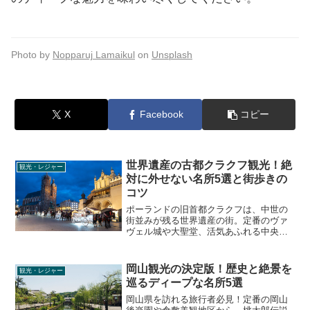
Photo by
Nopparuj Lamaikul
on
Unsplash
X
Facebook
コピー
世界遺産の古都クラクフ観光！絶
観光・レジャー
対に外せない名所5選と街歩きの
コツ
ポーランドの旧首都クラクフは、中世の
街並みが残る世界遺産の街。定番のヴァ
ヴェル城や大聖堂、活気あふれる中央市
場広場、聖マリア聖堂のトランペット伝
説から琥珀の買い物スポット「織物会
館」まで、旅行者がリアルに知りたい見
岡山観光の決定版！歴史と絶景を
観光・レジャー
どころや回り方を徹底解説します。
巡るディープな名所5選
岡山県を訪れる旅行者必見！定番の岡山