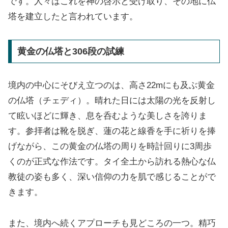
です。人々はこれを神の啓示と受け取り、その地に仏
塔を建立したと言われています。
黄金の仏塔と306段の試練
境内の中心にそびえ立つのは、高さ22mにも及ぶ黄金
の仏塔（チェディ）。晴れた日には太陽の光を反射し
て眩いほどに輝き、息を呑むような美しさを誇りま
す。参拝者は靴を脱ぎ、蓮の花と線香を手に祈りを捧
げながら、この黄金の仏塔の周りを時計回りに3周歩
くのが正式な作法です。タイ全土から訪れる熱心な仏
教徒の姿も多く、深い信仰の力を肌で感じることがで
きます。
また、境内へ続くアプローチも見どころの一つ。精巧