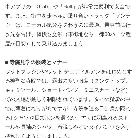
車アプリの「Grab」や「Bolt」が非常に便利で安全で
す。また、街中を走る赤い乗り合いトラック「ソンテ
ウ」は、ローカル気分を味わうのに最適。乗車前に行
き先を告げ、値段を交渉（市街地なら一律30バーツ程
度が目安）して乗り込みましょう。
■ 寺院見学の服装とマナー
ワットプラシンやワット チェディルアンをはじめとす
る神聖な寺院では、露出の多い服装（タンクトップ、
キャミソール、ショートパンツ、ミニスカートなど）
での入場が厳しく制限されています。タイの猛暑の中
では薄着になりがちですが、寺院を巡る日は肩が隠れ
るTシャツや長ズボンを選ぶか、すぐに羽織れるスト
ールや長袖のシャツ、着脱しやすいタイパンツを必ず
持ち歩くようにしましょう。