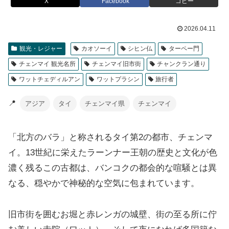
X
Facebook
コピー
2026.04.11
観光・レジャー
カオソーイ
シヒン仏
ターペー門
チェンマイ 観光名所
チェンマイ旧市街
チャンクラン通り
ワットチェディルアン
ワットプラシン
旅行者
📍
アジア
タイ
チェンマイ県
チェンマイ
「北方のバラ」と称されるタイ第2の都市、チェンマ
イ。13世紀に栄えたラーンナー王朝の歴史と文化が色
濃く残るこの古都は、バンコクの都会的な喧騒とは異
なる、穏やかで神秘的な空気に包まれています。
旧市街を囲むお堀と赤レンガの城壁、街の至る所に佇