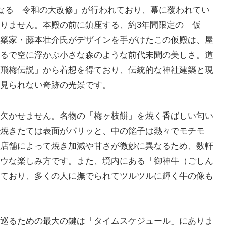
となる「令和の大改修」が行われており、幕に覆われてい
りません。本殿の前に鎮座する、約3年間限定の「仮
築家・藤本壮介氏がデザインを手がけたこの仮殿は、屋
るで空に浮かぶ小さな森のような前代未聞の美しさ。道
飛梅伝説」から着想を得ており、伝統的な神社建築と現
見られない奇跡の光景です。
欠かせません。名物の「梅ヶ枝餅」を焼く香ばしい匂い
焼きたては表面がパリッと、中の餡子は熱々でモチモ
店舗によって焼き加減や甘さが微妙に異なるため、数軒
ウな楽しみ方です。また、境内にある「御神牛（ごしん
ており、多くの人に撫でられてツルツルに輝く牛の像も
巡るための最大の鍵は「タイムスケジュール」にありま