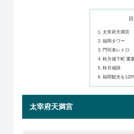
目
太宰府天満宮
福岡タワー
門司港レトロ
秋月城下町 重
秋月城跡
福岡観光を12
太宰府天満宮