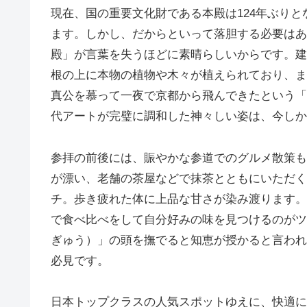
現在、国の重要文化財である本殿は124年ぶり
ます。しかし、だからといって落胆する必要はあ
殿」が言葉を失うほどに素晴らしいからです。建
根の上に本物の植物や木々が植えられており、ま
真公を慕って一夜で京都から飛んできたという「
代アートが完璧に調和した神々しい姿は、今しか
参拝の前後には、賑やかな参道でのグルメ散策も
が漂い、老舗の茶屋などで抹茶とともにいただく
チ。歩き疲れた体に上品な甘さが染み渡ります。
で食べ比べをして自分好みの味を見つけるのがツ
ぎゅう）」の頭を撫でると知恵が授かると言われ
必見です。
日本トップクラスの人気スポットゆえに、快適に