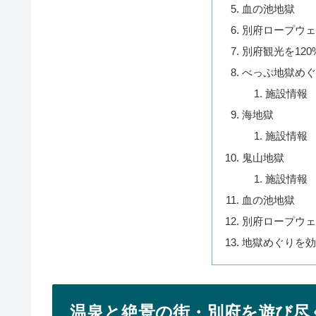
血の池地獄
別府ロープウェ
別府観光を12
べっぷ地獄めぐ
施設情報
海地獄
施設情報
鬼山地獄
施設情報
血の池地獄
別府ロープウェ
地獄めぐりを効
温泉と絶景の街・別府を遊び尽