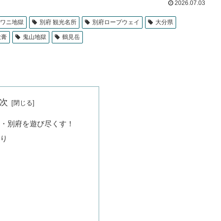
2026.07.03
ワニ地獄
別府 観光名所
別府ロープウェイ
大分県
軟膏
鬼山地獄
鶴見岳
次
・別府を遊び尽くす！
り