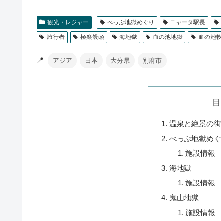
観光・レジャー
べっぷ地獄めぐり
ニャータ駅長
旅行者
極楽饅頭
海地獄
血の池地獄
血の池
📍
アジア
日本
大分県
別府市
目
温泉と絶景の街
べっぷ地獄めぐ
施設情報
海地獄
施設情報
鬼山地獄
施設情報