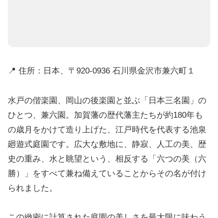
📍 住所：日本、〒920-0936 石川県金沢市兼六町１
水戸の偕楽園、岡山の後楽園と並ぶ「日本三名園」の
ひとつ、兼六園。加賀藩の歴代藩主たちが約180年も
の歳月をかけて造り上げた、江戸時代を代表する池泉
廻遊式庭園です。広大な敷地に、静寂、人工の美、歴
史の重み、水と眺望という、相反する「六つの美（六
勝）」をすべて兼ね備えていることからその名が付け
られました。
この緻密に計算された庭園の美しさを最大限に味わう