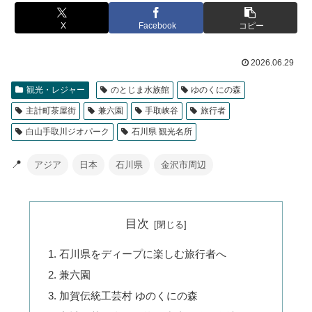
X
Facebook
コピー
2026.06.29
観光・レジャー
のとじま水族館
ゆのくにの森
主計町茶屋街
兼六園
手取峡谷
旅行者
白山手取川ジオパーク
石川県 観光名所
📍
アジア
日本
石川県
金沢市周辺
目次
石川県をディープに楽しむ旅行者へ
兼六園
加賀伝統工芸村 ゆのくにの森