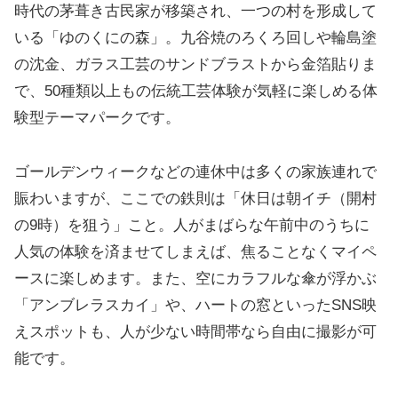
時代の茅葺き古民家が移築され、一つの村を形成して
いる「ゆのくにの森」。九谷焼のろくろ回しや輪島塗
の沈金、ガラス工芸のサンドブラストから金箔貼りま
で、50種類以上もの伝統工芸体験が気軽に楽しめる体
験型テーマパークです。
ゴールデンウィークなどの連休中は多くの家族連れで
賑わいますが、ここでの鉄則は「休日は朝イチ（開村
の9時）を狙う」こと。人がまばらな午前中のうちに
人気の体験を済ませてしまえば、焦ることなくマイペ
ースに楽しめます。また、空にカラフルな傘が浮かぶ
「アンブレラスカイ」や、ハートの窓といったSNS映
えスポットも、人が少ない時間帯なら自由に撮影が可
能です。