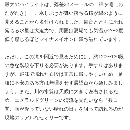
最大のハイライトは、落差32メートルの「綿ヶ滝（わ
たがたき）」。水しぶきが舞い落ちる様が綿のように
見えることから名付けられました。轟音とともに流れ
落ちる水量は大迫力で、周囲は夏場でも気温が2〜3度
低く感じるほどマイナスイオンに満ち溢れています。
ただし、この滝を間近で見るためには、約120〜130段
の急な階段を下りる必要があります。手すりはありま
すが、飛沫で濡れた石段は非常に滑りやすいため、足
腰に不安のある方は無理をせず展望台から楽しみまし
ょう。また、川の水質は天候に大きく左右されるた
め、エメラルドグリーンの清流を見たいなら「数日
間、雨が降っていない晴れの日」を狙って訪れるのが
現地のリアルなセオリーです。