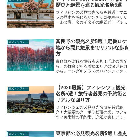
歴史と絶景を巡る観光名所5選
フィリピンの必見観光名所を厳選！マニ
ラの歴史を感じるサンチャゴ要塞やリサ
ール公園、タガイタイの絶景ピープル
ズ・パーク・イン・ザ・スカイ、セブ最
古の要塞など、旅行者におすすめのディ
ープな見どころや現地の空気感を徹底解
富良野の観光名所5選！定番ロケ
説します。
観光・レジャー
地から隠れ絶景までリアルな歩き
方
富良野を訪れる旅行者必見！「北の国か
ら」の舞台である麓郷エリアの深い魅力
から、ニングルテラスのロマンチックな
夜景、知る人ぞ知る鳥沼公園まで、絶対
に外せない観光名所を徹底解説。足元の
注意点や混雑回避のコツなど、現地で役
【2026最新】フィレンツェ観光
観光・レジャー
立つリアルな情報をお届けします。
名所5選！旅行者必見の予約術と
リアルな回り方
フィレンツェの必見観光名所を厳選紹
介！大聖堂のクーポラ登頂の罠、ウフィ
ツィ美術館の予約術、夕景が美しいミケ
ランジェロ広場など、旅行者が本当に知
りたいリアルな立ち回りやローカル情報
を徹底解説します。
東京都の必見観光名所5選！歴史
観光・レジャー