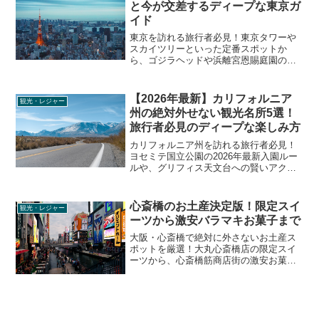
と今が交差するディープな東京ガ
イド
東京を訪れる旅行者必見！東京タワーや
スカイツリーといった定番スポットか
ら、ゴジラヘッドや浜離宮恩賜庭園の知
られざる歴史、外苑いちょう並木のディ
ープな見どころまで、リアルな観光情報
を徹底解説します。
【2026年最新】カリフォルニア
観光・レジャー
州の絶対外せない観光名所5選！
旅行者必見のディープな楽しみ方
カリフォルニア州を訪れる旅行者必見！
ヨセミテ国立公園の2026年最新入園ルー
ルや、グリフィス天文台への賢いアクセ
ス方法、デスバレーの絶景ポイントな
ど、定番の観光名所を120%楽しむための
リアルな情報と裏技をプロのライターが
心斎橋のお土産決定版！限定スイ
観光・レジャー
徹底解説します。
ーツから激安バラマキお菓子まで
大阪・心斎橋で絶対に外さないお土産ス
ポットを厳選！大丸心斎橋店の限定スイ
ーツから、心斎橋筋商店街の激安お菓子
デパート、地元民に愛される老舗の絶品
カステラまで、旅行者が知りたいリアル
な買い物のコツやディープな見どころを
徹底解説します。