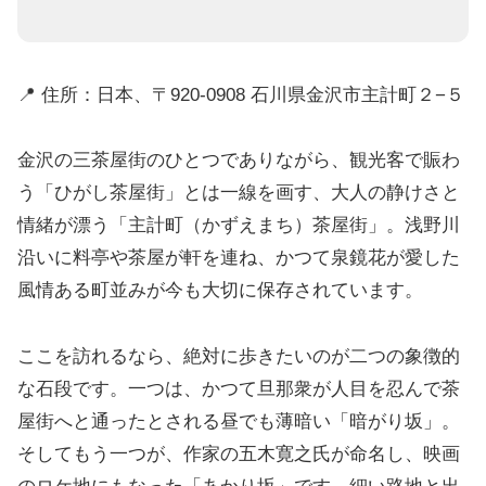
📍 住所：日本、〒920-0908 石川県金沢市主計町２−５
金沢の三茶屋街のひとつでありながら、観光客で賑わ
う「ひがし茶屋街」とは一線を画す、大人の静けさと
情緒が漂う「主計町（かずえまち）茶屋街」。浅野川
沿いに料亭や茶屋が軒を連ね、かつて泉鏡花が愛した
風情ある町並みが今も大切に保存されています。
ここを訪れるなら、絶対に歩きたいのが二つの象徴的
な石段です。一つは、かつて旦那衆が人目を忍んで茶
屋街へと通ったとされる昼でも薄暗い「暗がり坂」。
そしてもう一つが、作家の五木寛之氏が命名し、映画