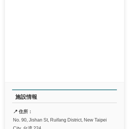
施設情報
📍 住所：
No. 90, Jishan St, Ruifang District, New Taipei
City, 台湾 224