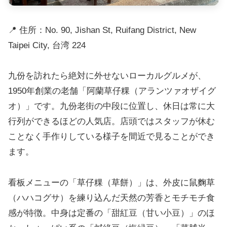
📍 住所：No. 90, Jishan St, Ruifang District, New
Taipei City, 台湾 224
九份を訪れたら絶対に外せないローカルグルメが、
1950年創業の老舗「阿蘭草仔粿（アランツァオザイグ
オ）」です。九份老街の中段に位置し、休日は常に大
行列ができるほどの人気店。店頭ではスタッフが休む
ことなく手作りしている様子を間近で見ることができ
ます。
看板メニューの「草仔粿（草餅）」は、外皮に鼠麴草
（ハハコグサ）を練り込んだ天然の芳香とモチモチ食
感が特徴。中身は定番の「甜紅豆（甘い小豆）」のほ