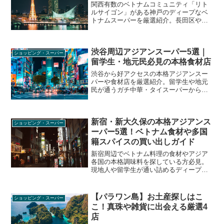
関西有数のベトナムコミュニティ「リト
ルサイゴン」がある神戸のディープなベ
トナムスーパーを厳選紹介。長田区や兵
庫区を中心に、本場の新鮮なハーブ、ヌ
クマム、ローカル惣菜まで、地元民や長
期滞在者が通うリアルな名店と買い物の
渋谷周辺アジアンスーパー5選｜
コツを徹底解説します。
ショッピング・スーパー
留学生・地元民必見の本格食材店
渋谷から好アクセスの本格アジアンスー
パーや食材店を厳選紹介。留学生や地元
民が通うガチ中華・タイスーパーから、
お惣菜・スパイスまで本場の味が手に入
るディープなスポット情報を徹底解説し
ます。
新宿・新大久保の本格アジアンス
ショッピング・スーパー
ーパー5選！ベトナム食材や多国
籍スパイスの買い出しガイド
新宿周辺でベトナム料理の食材やアジア
各国の本格調味料を探している方必見。
現地人や留学生が通い詰めるディープな
アジアンマーケットから、日常使いに便
利な地元スーパーまで、リアルな買い物
術を徹底解説します。
【パラワン島】お土産探しはこ
ショッピング・スーパー
こ！真珠や雑貨に出会える厳選4
店