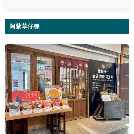
阿蘭草仔粿