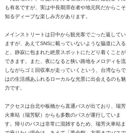
も有名ですが、実は中長期滞在者や地元民だからこそ
知るディープな楽しみ方があります。
メインストリートは日中から観光客でごった返してい
ますが、あえてSNSに載っていないような脇道に入る
と、静寂に包まれた絶景スポットにたどり着くことが
できます。また、夜になると狭い路地をメロディを流
しながらゴミ回収車が走っていくという、台湾ならで
はの生活感あふれるローカルな光景に出会えるのも魅
力です。
アクセスは台北や板橋から直通バスが出ており、瑞芳
火車站（瑞芳駅）からも多数のバスが運行していま
す。帰りのバスは非常に混雑するため、瑞芳火車站ま
で座りたい場合は、あえて「黄金館」方面までバスで