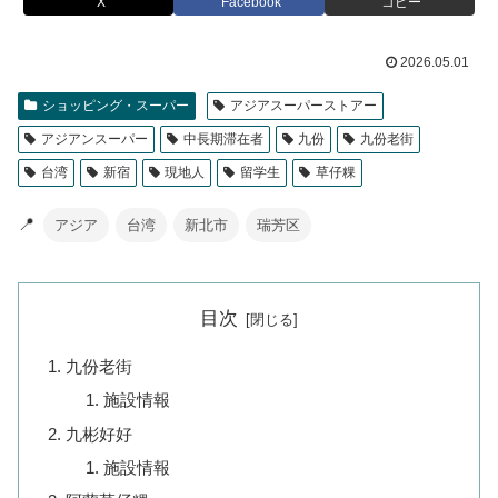
X
Facebook
コピー
2026.05.01
ショッピング・スーパー
アジアスーパーストアー
アジアンスーパー
中長期滞在者
九份
九份老街
台湾
新宿
現地人
留学生
草仔粿
📍
アジア
台湾
新北市
瑞芳区
目次
九份老街
施設情報
九彬好好
施設情報