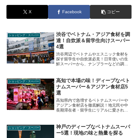
X
Facebook
コピー
渋谷でベトナム・アジア食材を調
ショッピング・スーパー
達！自炊派＆留学生向けスーパー
4選
渋谷周辺でベトナムやエスニック食材を
探す留学生や自炊派必見！日常使いの生
鮮スーパーから、ナンプラーなどの調味
料が揃うお店、本格ハーブが買えるアジ
アンスーパーまで、リアルな買い出しス
ポットを厳選紹介。
高知で本場の味！ディープなベト
ショッピング・スーパー
ナムスーパー＆アジアン食材店5
選
高知県内で急増するベトナムスーパーや
アジアン食材店を徹底解説！地元民や中
長期滞在者・留学生にリアルに愛され
る、本格フォーが食べられる食堂や、デ
ィープなアジア食材が揃う穴場スポット
まで、現地の熱量を感じる5店舗を厳選し
神戸のディープなベトナムスーパ
ショッピング・スーパー
てご紹介します。
ー5選！現地の味と熱量を探る