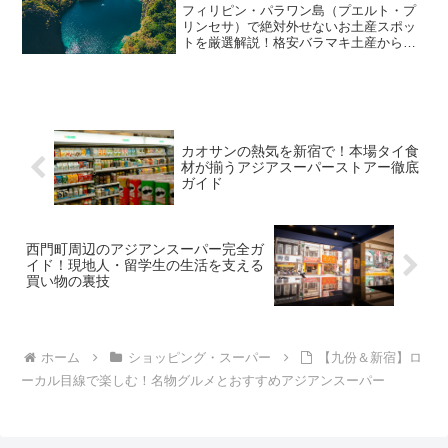
フィリピン・パラワン島（プエルト・プ
リンセサ）で絶対外せないお土産スポッ
トを厳選解説！格安バラマキ土産から、
証明書付きの高品質な南洋真珠、一点も
ののローカルアート、郊外リゾート滞在
時の買い物の裏技まで、旅行者がリアル
に知りたい事情を紹介します。
カオサンの熱気を新宿で！本場タイ食
材が揃うアジアスーパーストアー徹底
ガイド
西門町周辺のアジアンスーパー完全ガ
イド！現地人・留学生の生活を支える
買い物の裏技
ホーム
ショッピング・スーパー
【九份＆新宿】ロ
ーカル目線で楽しむ！名物グルメとおすすめアジアンスーパー