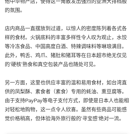
他中华物产店，使得这一角散发出强烈的亚洲大排档般
的氛围。
店内商品一直摆放到过道，以惊人的密度陈列着各式各
样的食材。火锅底料的丰富多样性令人叹为观止，水饺
等冷冻食品、中国高度白酒、特辣调味料等琳琅满目。
此外，鸭舌、鸡爪、猪肚和猪耳等在日本超市绝无仅见
的’硬核’熟食和真空包装产品也随处可见。
另一方面，这里也供应丰富的温和易用食材，如台湾直
供的凤梨酥、素食者（素食）专用的蚝油、熏豆腐等。
由于支持PayPay等电子支付方式，即使是日本人也能相
对轻松地购物，这一点令人欣喜。虽然有些商品可能感
觉价格稍高，但体验海外旅行般的’寻宝感’绝对一流。