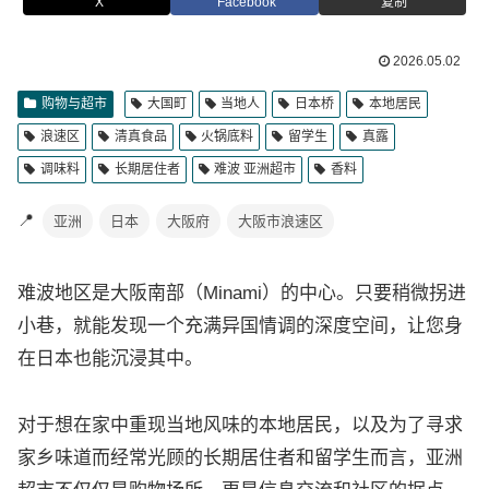
X
Facebook
复制
2026.05.02
购物与超市
大国町
当地人
日本桥
本地居民
浪速区
清真食品
火锅底料
留学生
真露
调味料
长期居住者
难波 亚洲超市
香料
📍
亚洲
日本
大阪府
大阪市浪速区
难波地区是大阪南部（Minami）的中心。只要稍微拐进
小巷，就能发现一个充满异国情调的深度空间，让您身
在日本也能沉浸其中。
对于想在家中重现当地风味的本地居民，以及为了寻求
家乡味道而经常光顾的长期居住者和留学生而言，亚洲