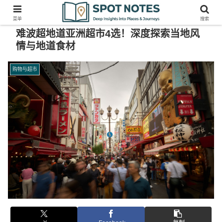
菜单
搜索
难波超地道亚洲超市4选！深度探索当地风
情与地道食材
购物与超市