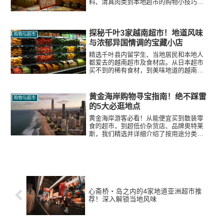
料、清真肉类到本地超市的购物小技巧，
为您呈现最真实的购物体验。
探秘千叶3家越南超市！地道风味
购物与超市
与浓郁异国情调的宝藏小店
精选千叶县内留学生、当地居民和本地人
都爱去的越南超市及食材店。从日本超市
买不到的稀有食材，到美味地道的越南河
粉（Hủ tiếu）和各种熟食，为您带来充满
异国情调的真实购物体验。
黄金海岸购物寻宝指南！绝不踩雷
购物与超市
的5大必逛地点
黄金海岸游客必看！从能便宜买到散装零
食的超市，到超低价杂货店、品牌奥特莱
斯，我们精选并详细介绍了按用途分类的
推荐购物点。还将传授您聪明挑选伴手礼
的秘诀！
心斋桥・岛之内的4家地道亚洲超市推
荐！深入解锁当地风味