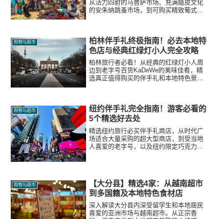
从活力四射的马普萨市场、充满嬉皮文化
的安朱纳跳蚤市场，到可购买精致葡式瓷
砖（Azulejo）饰品的马里奥画廊，本指南
将为游客详细讲解真实的行情和砍价技
巧。
柏林伴手礼终极指南！必去本地特
购物与超市
色店与经典红绿灯小人完全攻略
柏林旅行者必看！从经典的红绿灯小人周
边到老字号百货KaDeWe的美味佳肴，精
选真正值得购买的伴手礼和本地特色景
点。彻底解析当地真实的待客之道和购物
技巧，助您避免踩雷。
纽约伴手礼完全指南！游客必看的
购物与超市
5个精选好去处
精选纽约旅行必买伴手礼商店，从时代广
场适合大量采购的超大型商店，到受当地
人喜爱的老字号，以及纽约限定巧克力，
为您提供真实的购物资讯。
【大分县】精选4家：从越南超市
购物与超市
到多国籍及本地特色食材店
深入解读大分县内深受留学生和本地居民
喜爱的亚洲市场与越南超市。从正宗香