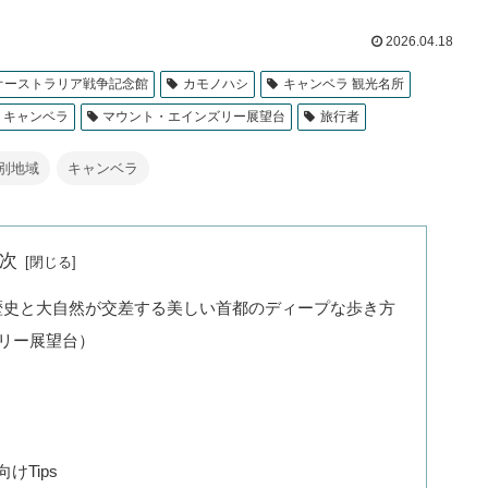
2026.04.18
オーストラリア戦争記念館
カモノハシ
キャンベラ 観光名所
・キャンベラ
マウント・エインズリー展望台
旅行者
別地域
キャンベラ
次
！歴史と大自然が交差する美しい首都のディープな歩き方
インズリー展望台）
けTips